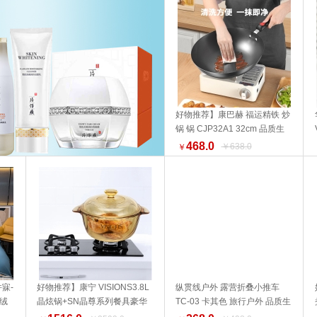
好物推荐】康巴赫 福运精铁 炒
锅 锅 CJP32A1 32cm 品质生
加入购物车
活 厨具 健康生活家居 换新季
468.0
￥638.0
￥
寐-
好物推荐】康宁 VISIONS3.8L
纵贯线户外 露营折叠小推车
长绒
晶炫锅+SN晶尊系列餐具豪华
TC-03 卡其色 旅行户外 品质生
加入购物车
加入购物车
活家居
14件套（彩盒）品质生活 厨具
活 野营露营装备