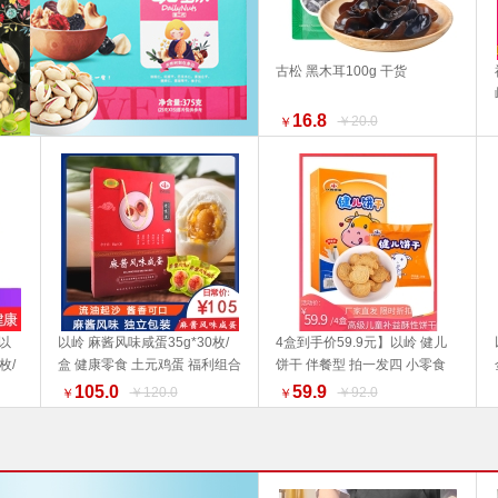
古松 黑木耳100g 干货
加入购物车
16.8
￥20.0
￥
以
以岭 麻酱风味咸蛋35g*30枚/
4盒到手价59.9元】以岭 健儿
枚/
盒 健康零食 土元鸡蛋 福利组合
饼干 伴餐型 拍一发四 小零食
加入购物车
加入购物车
贮
好物推荐 推荐
105.0
59.9
￥120.0
￥92.0
￥
￥
盒推