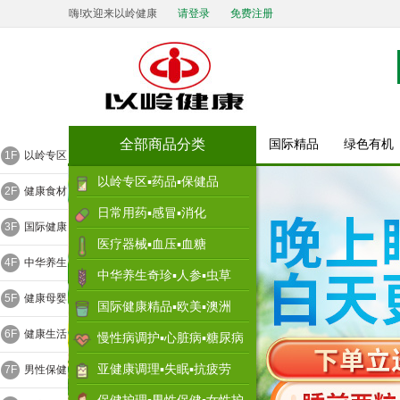
嗨!欢迎来以岭健康
请登录
免费注册
全部商品分类
国际精品
绿色有机
1F
以岭专区
以岭专区▪药品▪保健品
2F
健康食材
日常用药▪感冒▪消化
3F
国际健康
医疗器械▪血压▪血糖
4F
中华养生
中华养生奇珍▪人参▪虫草
5F
健康母婴
国际健康精品▪欧美▪澳洲
6F
健康生活
慢性病调护▪心脏病▪糖尿病
亚健康调理▪失眠▪抗疲劳
7F
男性保健