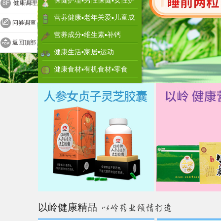
保健护理▪男性保健▪女性护
8F
健康调理
理
营养健康▪老年关爱▪儿童成
问券调查
长
营养成分▪维生素▪补钙
返回顶部
健康生活▪家居▪运动
健康食材▪有机食材▪零食
以岭健康精品