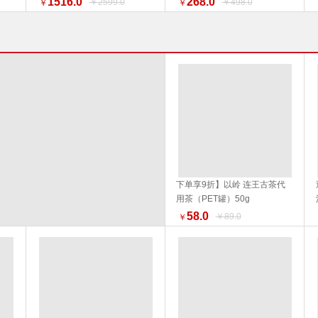
1516.0
268.0
￥2599.0
￥498.0
￥
￥
换新季 特惠促销】
下单享9折】以岭 连王古茶代
用茶（PET罐）50g
加入购物车
58.0
￥89.0
￥