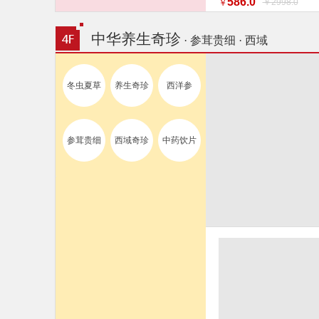
586.0
￥2998.0
￥
特惠促销】】 家纺
中华养生奇珍
· 参茸贵细 · 西域
冬虫夏草
养生奇珍
西洋参
参茸贵细
西域奇珍
中药饮片