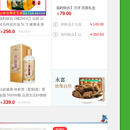
福利组合】汪洋 宫面礼盒
79.00
2.4千克 300克*8盒 河北特
￥
福利组合 2桶256元】以岭 以
产 藁城宫面 健康食材 福利
岭压榨花生油 5L*2 健康油 新
2
胡姬花古法花生油 5L 新旧包装更替以收到实物为准 健康油 健康食材 福利产品 好物推荐 推荐
￥
149.00
产品 好物推荐 推荐 推荐
加入购物车
旧包装随机发货 健康食材 福利
256.0
￥526.0
￥
3
福利组合】以岭络膳五常大米稻花香米5kg+以岭压榨花生油5L+以岭土元鸡蛋60枚（预订款） 大米 油 鸡蛋 好物推荐
￥
350.00
产品 好物推荐 推荐
以岭健康 络参酒（配制酒）黄
金版 500ml/瓶 品质生活好物推
加入购物车
荐
339.0
￥399.0
￥