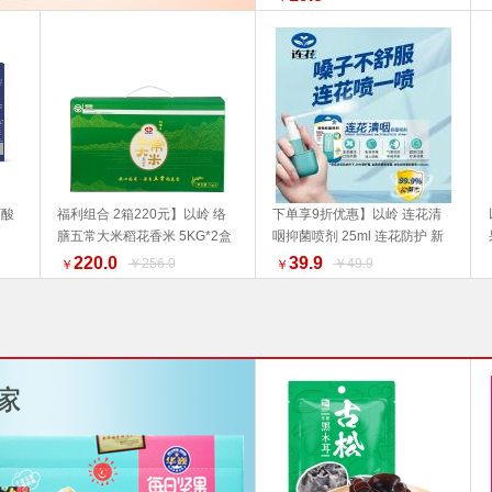
丁酸
福利组合 2箱220元】以岭 络
下单享9折优惠】以岭 连花清
膳五常大米稻花香米 5KG*2盒
咽抑菌喷剂 25ml 连花防护 新
加入购物车
加入购物车
产品新旧包装更替 以实物包装
旧包装随机发货 旅行必备
220.0
39.9
￥256.0
￥49.9
￥
￥
为准 品质生活 福利产品 好物推
荐 推荐