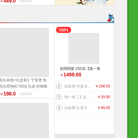
489.0
￥489.0
￥
营露营装备 健康生活家居
TOP1
东阿阿胶 250克【统一售
1499.00
价】滋补
￥
送礼有面+礼盒装】宁安堡 免
洗头茬枸杞 500g 礼盒 好物推
2
以岭牌 丹参当归葡萄籽胶囊 90粒
￥
298.00
加入购物车
荐 特价促销
198.0
￥218.0
￥
3
拍一发二】以岭 金丝皇菊（代用茶）4.2克(7包）
￥
39.90
4
以岭牌 红景天葛根胶囊 38.7g(0.43g×90粒) 提高缺氧耐受力
￥
99.00