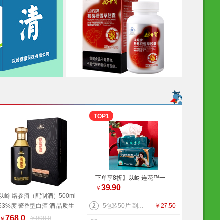
TOP1
下单享8折】以岭 连花™一
39.90
次性绵柔洗脸巾（柔巾）70
￥
以岭 络参酒（配制酒）500ml
片/袋*2袋 品质生活 健康生
53%度 酱香型白酒 酒 品质生
2
5包装50片 到手价27.5元】以岭 连花清肤卫生 湿巾 防护 抑菌防护 连花防护 新旧包装交替发货 旅行必备
￥
27.50
活家居 连花健康 旅行必备
加入购物车
活 好物推荐
768.0
￥998.0
￥