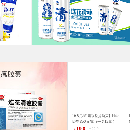
19.8元/罐 建议整提购买】以岭
怡梦 350ml/罐（一提12罐 ）
加入购物车
好物推荐
19.8
￥22.0
￥