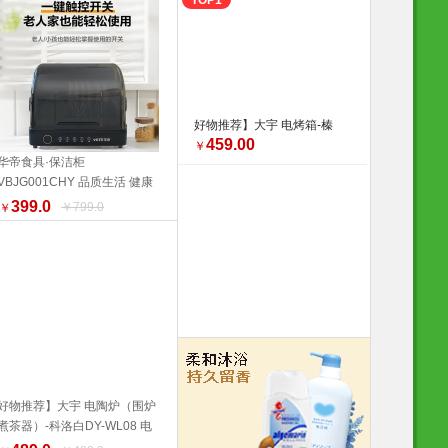
TOP1
好物推荐】大宇 电烤箱-榛
459.00
果棕DY-KX1801（升级版）
￥
华帝食具·保洁柜
20L 电烤箱 品质生活 厨具
VBJG001CHY 品质生活 健康
换新季 健康生活家居
加入购物车
生活家居 特价促销
399.0
￥799.0
￥
好物推荐】大宇 电陶炉（围炉
煮茶器）-科洛白DY-WL08 电
加入购物车
陶炉 品质生活 厨具 换新季 野