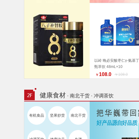
以岭 晚必安酸枣仁γ-氨基
甄萃饮 48mL×10
加入购物车
108.0
￥108.0
￥
健康食材
· 南北干货 · 冲调茶饮
有机食品
坚果炒货
南北干货