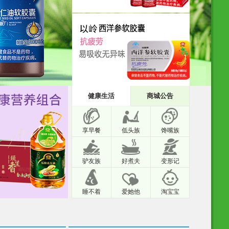
健康生活
商城公告
享早餐
低头族
馋嘴族
驴友族
好煮夫
变形记
睡不着
爱她他
淘宝宝