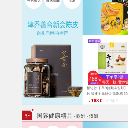
冲调茶饮
健康油品
名酒
预订款 下单9折顺丰包邮】
岭 绿皮土元鸡蛋 珍珠棉 60
加入购物车
箱【收到货之后尽快至冰箱
168.0
￥188.0
￥
存】福利组合 好物推荐礼
荐
国际健康精品
· 欧洲 · 澳洲