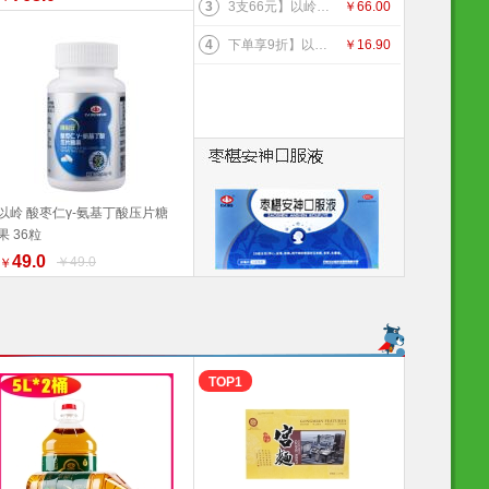
3
3支66元】以岭连花清齿牙膏 140g/支 中药护龈 以岭牙膏 新旧包装随机发货 健康生活家居 连花健康 旅行必备
￥
66.00
4
下单享9折】以岭 连花口罩爆珠（劲爽薄荷香型）100粒装 连花健康
￥
16.90
以岭 酸枣仁γ-氨基丁酸压片糖
果 36粒
加入购物车
49.0
￥49.0
￥
TOP1