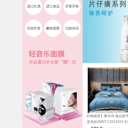
进口红酒
进口食品
牙膏牙刷
洗发护发
嫩肤面膜
洁面沐浴
好物推荐】啄木鸟 臻品套件
蓝色款ZMNTJ-2521023 
加入购物车
棉 家纺 品质生活 健康生