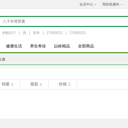
会员中心
我的收藏夹
伊帕尔汗
|
酒
|
章华
|
27000522
|
27000523
健康生活
养生奇珍
以岭精品
全部商品
红酒
销量
最新
价格