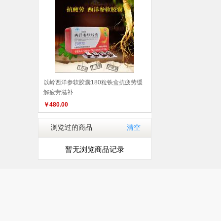
以岭西洋参软胶囊180粒铁盒抗疲劳缓
解疲劳滋补
￥
480.00
浏览过的商品
清空
暂无浏览商品记录