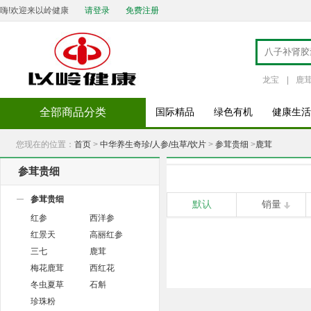
嗨!欢迎来以岭健康
请登录
免费注册
龙宝
|
鹿
全部商品分类
国际精品
绿色有机
健康生活
您现在的位置：
首页
>
中华养生奇珍/人参/虫草/饮片
>
参茸贵细
>
鹿茸
参茸贵细
参茸贵细
默认
销量
红参
西洋参
红景天
高丽红参
三七
鹿茸
梅花鹿茸
西红花
冬虫夏草
石斛
珍珠粉