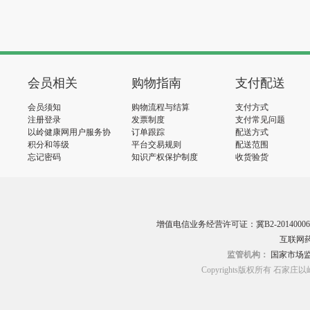
会员相关
购物指南
支付配送
会员须知
购物流程与结算
支付方式
注册登录
发票制度
支付常见问题
以岭健康网用户服务协
订单跟踪
配送方式
议
积分和等级
平台交易规则
配送范围
忘记密码
知识产权保护制度
收货验货
增值电信业务经营许可证：冀B2-20140006
互联网药
监管机构：
国家市场
Copyrights版权所有 