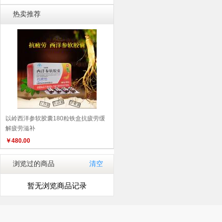
热卖推荐
以岭西洋参软胶囊180粒铁盒抗疲劳缓
解疲劳滋补
￥
480.00
浏览过的商品
清空
暂无浏览商品记录