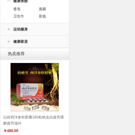
健康美丽
香皂
面膜
卫生巾
彩妆
运动健身
健康家居
热卖推荐
以岭西洋参软胶囊180粒铁盒抗疲劳缓
解疲劳滋补
￥
480.00