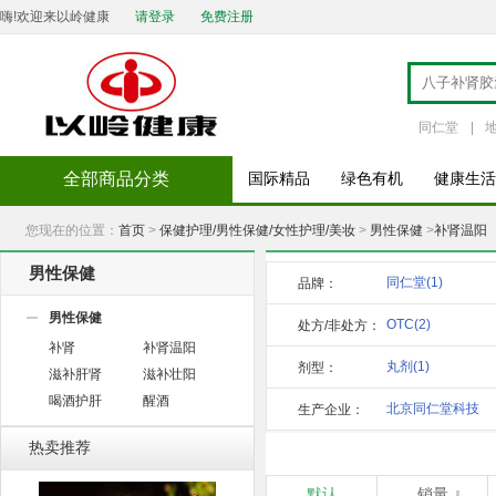
嗨!欢迎来以岭健康
请登录
免费注册
同仁堂
|
全部商品分类
国际精品
绿色有机
健康生活
您现在的位置：
首页
>
保健护理/男性保健/女性护理/美妆
>
男性保健
>
补肾温阳
男性保健
同仁堂
(1)
品牌：
男性保健
OTC
(2)
处方/非处方：
补肾
补肾温阳
丸剂
(1)
剂型：
滋补肝肾
滋补壮阳
喝酒护肝
醒酒
北京同仁堂科技
生产企业：
发展股
(1)
热卖推荐
默认
销量