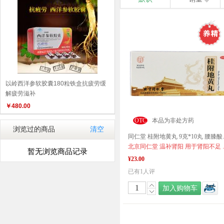
以岭西洋参软胶囊180粒铁盒抗疲劳缓
解疲劳滋补
￥
480.00
OTC
本品为非处方药
浏览过的商品
清空
同仁堂 桂附地
北京同仁堂 
暂无浏览商品记录
¥23.00
已有1人评
加入购物车