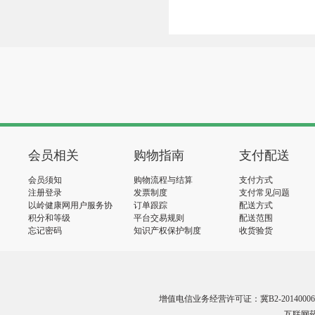
会员相关
购物指南
支付配送
会员须知
购物流程与结算
支付方式
注册登录
发票制度
支付常见问题
以岭健康网用户服务协
订单跟踪
配送方式
议
积分和等级
平台交易规则
配送范围
忘记密码
知识产权保护制度
收货验货
增值电信业务经营许可证：冀B2-20140006
互联网药