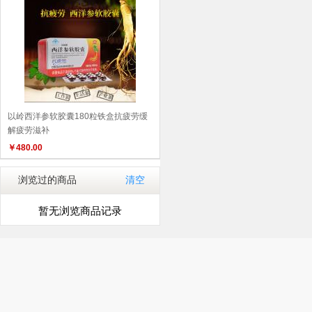
以岭西洋参软胶囊180粒铁盒抗疲劳缓
解疲劳滋补
￥
480.00
浏览过的商品
清空
暂无浏览商品记录