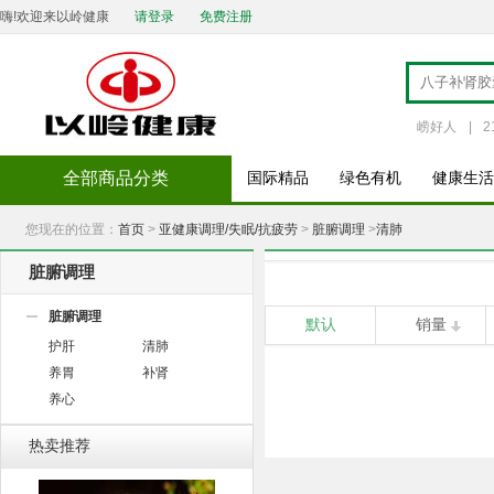
嗨!欢迎来以岭健康
请登录
免费注册
崂好人
|
2
全部商品分类
国际精品
绿色有机
健康生活
您现在的位置：
首页
>
亚健康调理/失眠/抗疲劳
>
脏腑调理
>
清肺
脏腑调理
脏腑调理
默认
销量
护肝
清肺
养胃
补肾
养心
热卖推荐