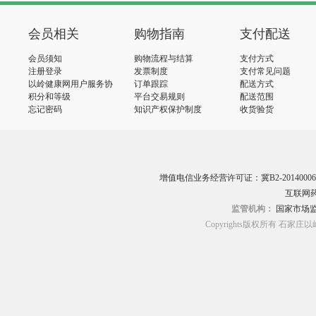
会员相关
购物指南
支付配送
会员须知
购物流程与结算
支付方式
注册登录
发票制度
支付常见问题
以岭健康网用户服务协
订单跟踪
配送方式
议
积分和等级
平台交易规则
配送范围
忘记密码
知识产权保护制度
收货验货
增值电信业务经营许可证：冀B2-20140006
互联网药
监管机构：
国家市场
Copyrights版权所有 