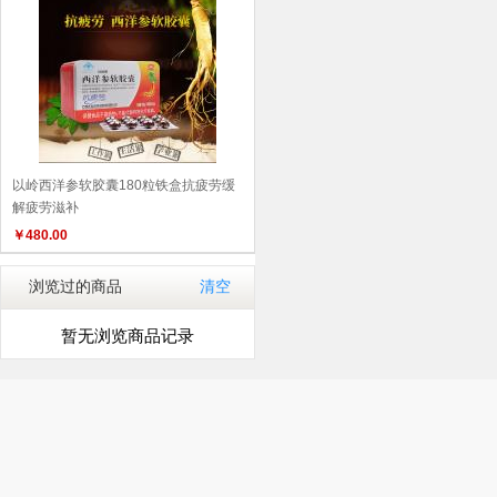
以岭西洋参软胶囊180粒铁盒抗疲劳缓
解疲劳滋补
￥
480.00
浏览过的商品
清空
暂无浏览商品记录