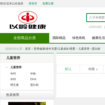
嗨!欢迎来以岭健康
请登录
免费注册
12001583
|
全部商品分类
国际精品
绿色有机
健康生活
您现在的位置：
首页
>
营养健康/老年关爱/儿童成长/母婴
>
儿童营养
>
蛋白粉
儿童营养
儿童营养
默认
销量
补钙
补铁
补锌
DHA
维生素
蛋白粉
热卖推荐