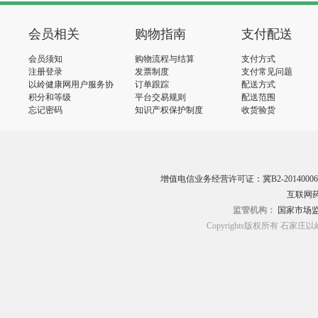
会员相关
购物指南
支付配送
会员须知
购物流程与结算
支付方式
注册登录
发票制度
支付常见问题
以岭健康网用户服务协
订单跟踪
配送方式
议
积分和等级
平台交易规则
配送范围
忘记密码
知识产权保护制度
收货验货
增值电信业务经营许可证：冀B2-20140006
互联网药
监管机构：
国家市场
Copyrights版权所有 