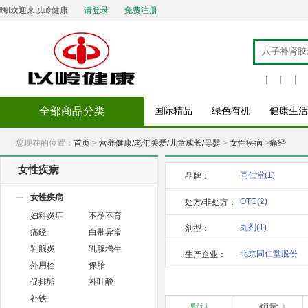
嗨!欢迎来以岭健康
请登录
免费注册
|
|
|
全部商品分类
国际精品
绿色有机
健康生活
您现在的位置：
首页
>
营养健康/老年关爱/儿童成长/母婴
>
女性疾病
>
痛经
女性疾病
同仁堂
(1)
品牌：
女性疾病
OTC
(2)
处方/非处方：
妇科炎症
不孕不育
丸剂
(1)
剂型：
痛经
白带异常
乳腺炎
乳腺增生
北京同仁堂股份
生产企业：
外用栓
保胎
有限公
(1)
促排卵
补叶酸
补铁
默认
销量