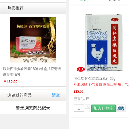
热卖推荐
以岭西洋参软胶囊180粒铁盒抗疲劳缓
OTC
本品为非处方药
解疲劳滋补
同仁堂 同仁乌鸡白凤丸 36g
￥
480.00
补血调经 补气养血 
¥25.00
浏览过的商品
清空
已有2人评
暂无浏览商品记录
加入购物车