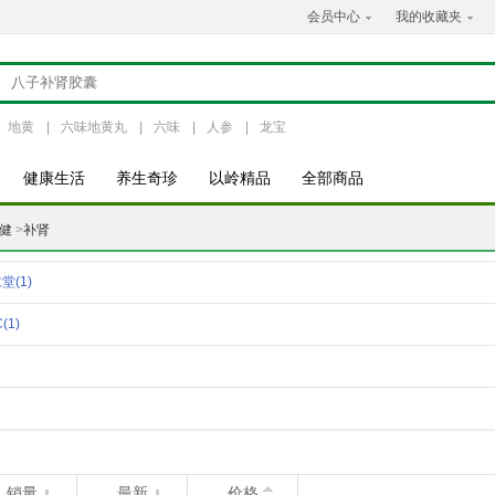
会员中心
我的收藏夹
地黄
|
六味地黄丸
|
六味
|
人参
|
龙宝
健康生活
养生奇珍
以岭精品
全部商品
健
>
补肾
仁堂
(1)
C
(1)
销量
最新
价格