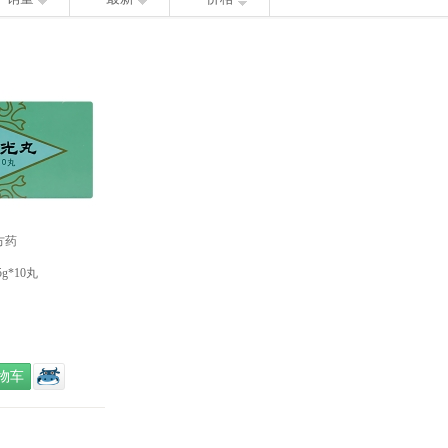
方药
g*10丸
物车