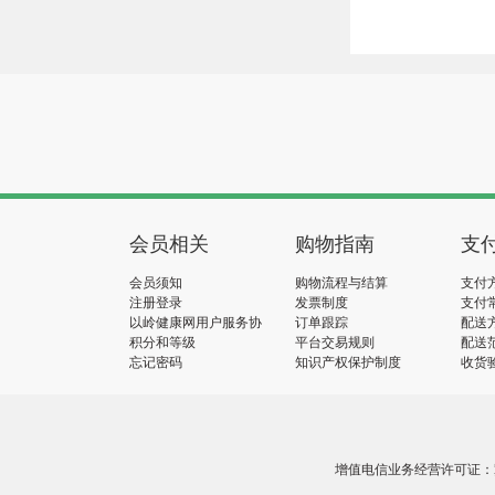
会员相关
购物指南
支
会员须知
购物流程与结算
支付
注册登录
发票制度
支付
以岭健康网用户服务协
订单跟踪
配送
议
积分和等级
平台交易规则
配送
忘记密码
知识产权保护制度
收货
增值电信业务经营许可证：冀B2