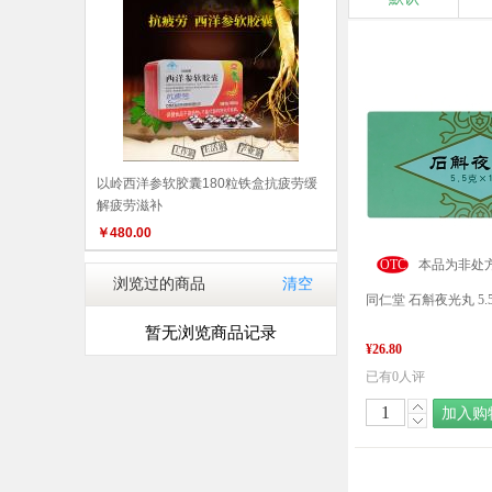
以岭西洋参软胶囊180粒铁盒抗疲劳缓
解疲劳滋补
￥
480.00
OTC
本品为非处
浏览过的商品
清空
同仁堂 石斛夜光丸 5.5
暂无浏览商品记录
¥26.80
已有0人评
加入购