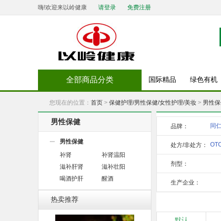
嗨!欢迎来以岭健康
请登录
免费注册
全部商品分类
国际精品
绿色有机
您现在的位置：
首页
>
保健护理/男性保健/女性护理/美妆
>
男性保
男性保健
同
品牌：
男性保健
OT
处方/非处方：
补肾
补肾温阳
剂型：
滋补肝肾
滋补壮阳
喝酒护肝
醒酒
生产企业：
热卖推荐
默认