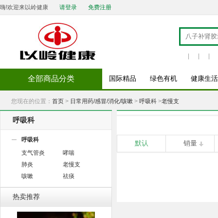
嗨!欢迎来以岭健康
请登录
免费注册
|
|
|
全部商品分类
国际精品
绿色有机
健康生活
您现在的位置：
首页
>
日常用药/感冒/消化/咳嗽
>
呼吸科
>
老慢支
呼吸科
呼吸科
默认
销量
支气管炎
哮喘
肺炎
老慢支
咳嗽
祛痰
热卖推荐