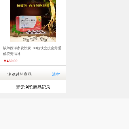
以岭西洋参软胶囊180粒铁盒抗疲劳缓
解疲劳滋补
￥
480.00
浏览过的商品
清空
暂无浏览商品记录