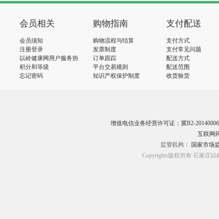
会员相关
购物指南
支付配送
会员须知
购物流程与结算
支付方式
注册登录
发票制度
支付常见问题
以岭健康网用户服务协
订单跟踪
配送方式
议
积分和等级
平台交易规则
配送范围
忘记密码
知识产权保护制度
收货验货
增值电信业务经营许可证：冀B2-20140006
互联网药
监管机构：
国家市场
Copyrights版权所有 