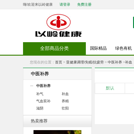
嗨!欢迎来以岭健康
请登录
免费注册
全部商品分类
国际精品
绿色有机
您现在的位置：
首页
>
亚健康调理/失眠/抗疲劳
>
中医补养
>
补血
中医补养
中医补养
默认
补气
补血
气血双补
养精
滋阴
壮阳
热卖推荐