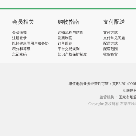
会员相关
购物指南
支付配送
会员须知
购物流程与结算
支付方式
注册登录
发票制度
支付常见问题
以岭健康网用户服务协
订单跟踪
配送方式
议
积分和等级
平台交易规则
配送范围
忘记密码
知识产权保护制度
收货验货
增值电信业务经营许可证：冀B2-20140006
互联网药
监管机构：
国家市场
Copyrights版权所有 