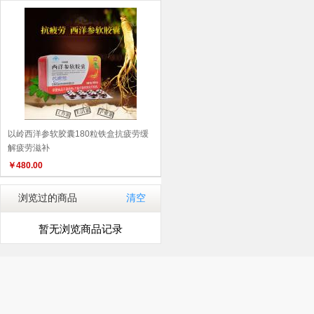
以岭西洋参软胶囊180粒铁盒抗疲劳缓
解疲劳滋补
￥
480.00
浏览过的商品
清空
暂无浏览商品记录