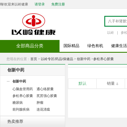
嗨!欢迎来以岭健康
请登录
免费注册
以岭
|
参
全部商品分类
国际精品
绿色有机
健康生活
您现在的位置：
首页
>
以岭专区/药品/保健品
>
创新中药
>
参松养心胶囊
创新中药
创新中药
默认
销量
心脑血管用药
通心络胶囊
参松养心胶囊
芪苈强心胶囊
糖尿病
肿瘤
前列腺疾病
连花清瘟
热卖推荐