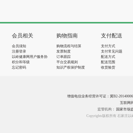
会员相关
购物指南
支付配送
会员须知
购物流程与结算
支付方式
注册登录
发票制度
支付常见问题
以岭健康网用户服务协
订单跟踪
配送方式
议
积分和等级
平台交易规则
配送范围
忘记密码
知识产权保护制度
收货验货
增值电信业务经营许可证：冀B2-20140006
互联网药
监管机构：
国家市场
Copyrights版权所有 