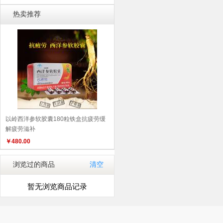
热卖推荐
以岭西洋参软胶囊180粒铁盒抗疲劳缓
解疲劳滋补
￥
480.00
浏览过的商品
清空
暂无浏览商品记录