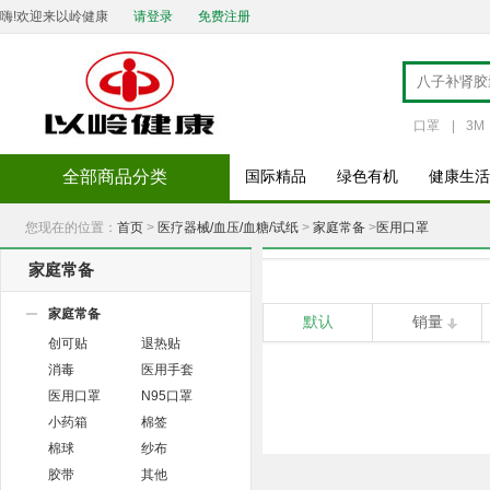
嗨!欢迎来以岭健康
请登录
免费注册
口罩
|
3M
全部商品分类
国际精品
绿色有机
健康生活
您现在的位置：
首页
>
医疗器械/血压/血糖/试纸
>
家庭常备
>
医用口罩
家庭常备
家庭常备
默认
销量
创可贴
退热贴
消毒
医用手套
医用口罩
N95口罩
小药箱
棉签
棉球
纱布
胶带
其他