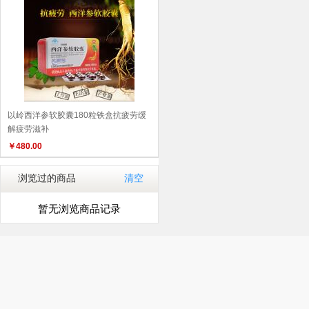
以岭西洋参软胶囊180粒铁盒抗疲劳缓
解疲劳滋补
￥
480.00
浏览过的商品
清空
暂无浏览商品记录