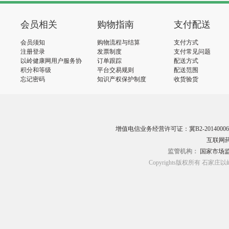
会员相关
购物指南
支付配送
会员须知
购物流程与结算
支付方式
注册登录
发票制度
支付常见问题
以岭健康网用户服务协
订单跟踪
配送方式
议
积分和等级
平台交易规则
配送范围
忘记密码
知识产权保护制度
收货验货
增值电信业务经营许可证：冀B2-20140006
互联网药
监管机构：
国家市场
Copyrights版权所有 