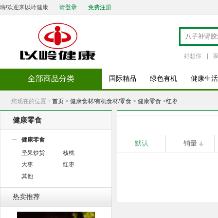
嗨!欢迎来以岭健康
请登录
免费注册
好想你
|
全部商品分类
国际精品
绿色有机
健康生活
您现在的位置：
首页
>
健康食材/有机食材/零食
>
健康零食
>
红枣
健康零食
健康零食
默认
销量
坚果炒货
核桃
大枣
红枣
其他
热卖推荐