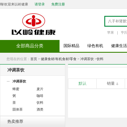
嗨!欢迎来以岭健康
请登录
免费注册
苹果
|
亨
全部商品分类
国际精品
绿色有机
健康生活
您现在的位置：
首页
>
健康食材/有机食材/零食
>
冲调茶饮
>
饮料
冲调茶饮
冲调茶饮
默认
销量
蜂蜜
麦片
粥
咖啡
茶
饮料
固体茶
酒类
热卖推荐