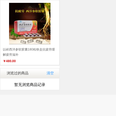
以岭西洋参软胶囊180粒铁盒抗疲劳缓
解疲劳滋补
￥
480.00
浏览过的商品
清空
暂无浏览商品记录