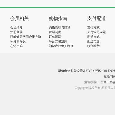
会员相关
购物指南
支付配送
会员须知
购物流程与结算
支付方式
注册登录
发票制度
支付常见问题
以岭健康网用户服务协
订单跟踪
配送方式
议
积分和等级
平台交易规则
配送范围
忘记密码
知识产权保护制度
收货验货
增值电信业务经营许可证：冀B2-20140006
互联网药
监管机构：
国家市场
Copyrights版权所有 