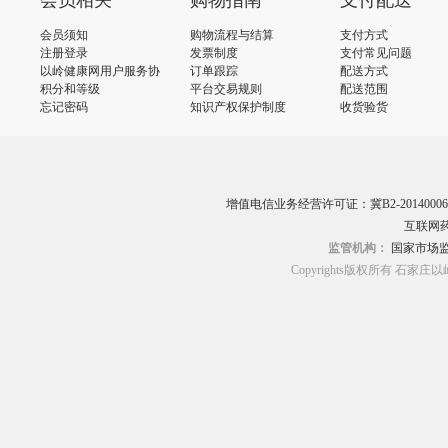
会员相关
购物指南
支付配送
会员须知
购物流程与结算
支付方式
注册登录
发票制度
支付常见问题
以岭健康网用户服务协
订单跟踪
配送方式
议
积分和等级
平台交易规则
配送范围
忘记密码
知识产权保护制度
收货验货
增值电信业务经营许可证：冀B2-20140006
互联网药
监管机构：
国家市场
Copyrights版权所有 