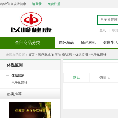
嗨!欢迎来以岭健康
请登录
免费注册
鱼跃
|
欧
全部商品分类
国际精品
绿色有机
健康生活
您现在的位置：
首页
>
医疗器械/血压/血糖/试纸
>
体温监测
>
电子体温计
体温监测
体温监测
默认
销量
电子体温计
热卖推荐