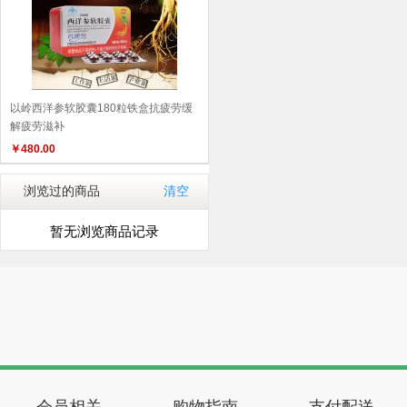
以岭西洋参软胶囊180粒铁盒抗疲劳缓
解疲劳滋补
￥
480.00
浏览过的商品
清空
暂无浏览商品记录