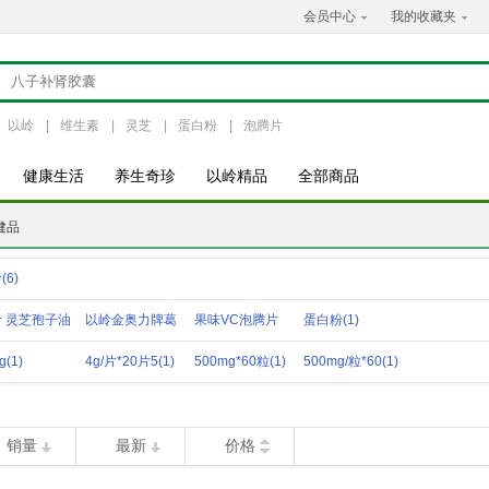
会员中心
我的收藏夹
以岭
|
维生素
|
灵芝
|
蛋白粉
|
泡腾片
健康生活
养生奇珍
以岭精品
全部商品
健品
岭
(6)
 灵芝孢子油
以岭金奥力牌葛
果味VC泡腾片
蛋白粉
(1)
胶
(1)
根枳椇
(1)
（甜橙
(1)
g
(1)
4g/片*20片5
(1)
500mg*60粒
(1)
500mg/粒*60
(1)
销量
最新
价格