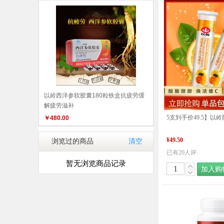
以岭西洋参软胶囊180粒铁盒抗疲劳缓
解疲劳滋补
￥
480.00
¥49.50
浏览过的商品
清空
已有20人评
暂无浏览商品记录
加入购