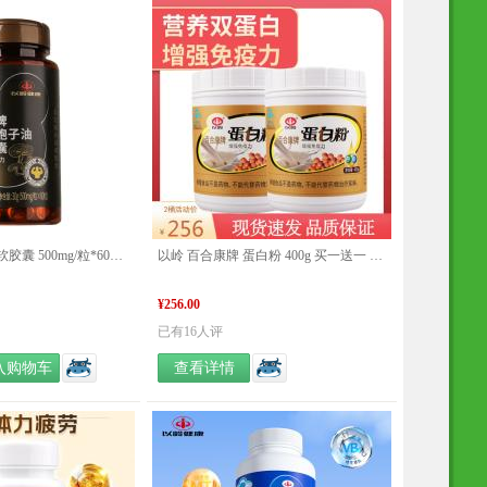
以岭 灵芝孢子油软胶囊 500mg/粒*60粒/盒
以岭 百合康牌 蛋白粉 400g 买一送一 新旧包装更替发货
¥256.00
已有16人评
入购物车
查看详情