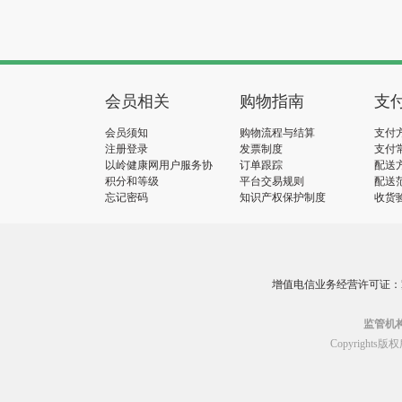
会员相关
购物指南
支
会员须知
购物流程与结算
支付
注册登录
发票制度
支付
以岭健康网用户服务协
订单跟踪
配送
议
积分和等级
平台交易规则
配送
忘记密码
知识产权保护制度
收货
增值电信业务经营许可证：冀B2
监管机
Copyrig