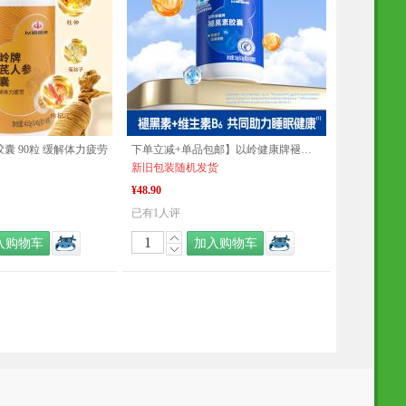
囊 90粒 缓解体力疲劳
下单立减+单品包邮】以岭健康牌褪黑素维生素B6胶囊 0.3g/粒*60粒/瓶
新旧包装随机发货
¥48.90
已有1人评
入购物车
加入购物车