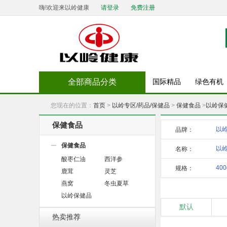
嗨!欢迎来以岭健康
请登录
免费注册
全部商品分类
国际精品
绿色有机
您现在的位置：
首页
>
以岭专区/药品/保健品
>
保健食品
>
以岭保
保健食品
以
品牌：
保健食品
以岭
名称：
酸枣仁油
西洋参
软
400
规格：
鹿茸
灵芝
燕窝
冬虫夏草
以岭保健品
默认
热卖推荐