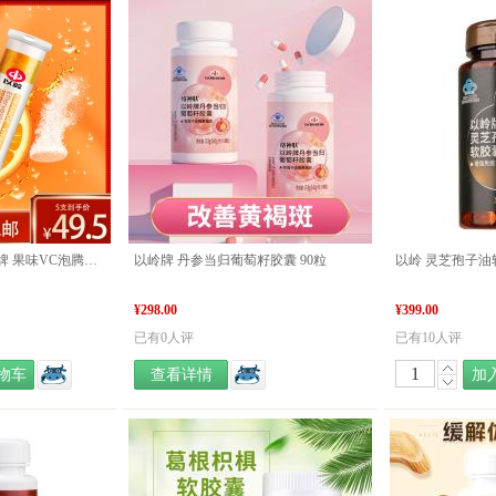
5支到手价49.5】以岭牌 果味VC泡腾片（甜橙味）4g/片*20片
以岭牌 丹参当归葡萄籽胶囊 90粒
¥298.00
¥399.00
已有0人评
已有10人评
物车
查看详情
加