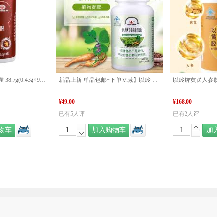
以岭牌 红景天葛根胶囊 38.7g(0.43g×90粒) 提高缺氧耐受力
新品上新 单品包邮+下单立减】以岭 金奥力牌葛根枳椇软胶囊 60粒 新品
以岭牌黄芪人参胶
¥49.00
¥168.00
已有5人评
已有2人评
物车
加入购物车
加