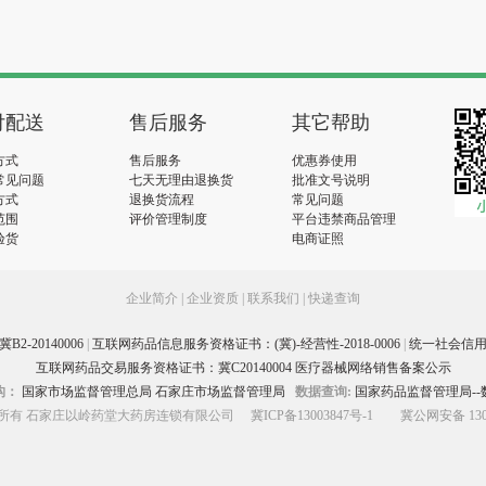
付配送
售后服务
其它帮助
方式
售后服务
优惠券使用
常见问题
七天无理由退换货
批准文号说明
方式
退换货流程
常见问题
范围
评价管理制度
平台违禁商品管理
验货
电商证照
企业简介
|
企业资质
|
联系我们
|
快递查询
-20140006
|
互联网药品信息服务资格证书：(冀)-经营性-2018-0006
|
统一社会信用代码
互联网药品交易服务资格证书：冀C20140004 医疗器械网络销售备案公示
构：
国家市场监督管理总局
石家庄市场监督管理局
数据查询:
国家药品监督管理局--
hts版权所有 石家庄以岭药堂大药房连锁有限公司
冀ICP备13003847号-1
冀公网安备 1301