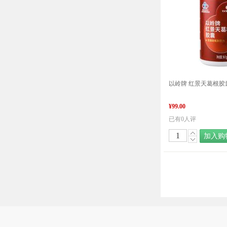
¥99.00
已有0人评
加入购