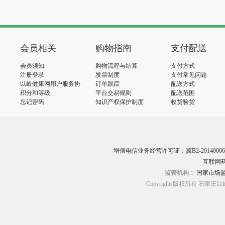
会员相关
购物指南
支付配送
会员须知
购物流程与结算
支付方式
注册登录
发票制度
支付常见问题
以岭健康网用户服务协
订单跟踪
配送方式
议
积分和等级
平台交易规则
配送范围
忘记密码
知识产权保护制度
收货验货
增值电信业务经营许可证：冀B2-20140006
互联网药
监管机构：
国家市场
Copyrights版权所有 