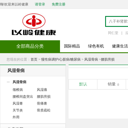
嗨!欢迎来以岭健康
请登录
免费注册
同仁堂
|
全部商品分类
国际精品
绿色有机
健康生活
您现在的位置：
首页
>
慢性病调护/心脏病/糖尿病
>
风湿骨病
>
腰肌劳损
风湿骨病
风湿骨病
默认
销量
颈椎病
风湿痛
腰椎间盘突出
腰肌劳损
风湿膏
骨痛膏
关节炎
骨质疏松
外用