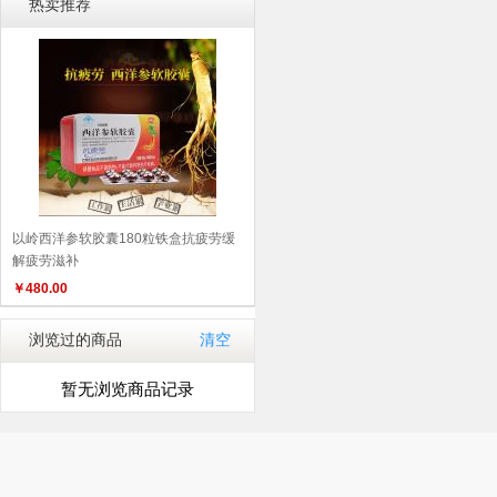
热卖推荐
以岭西洋参软胶囊180粒铁盒抗疲劳缓
解疲劳滋补
￥
480.00
浏览过的商品
清空
暂无浏览商品记录