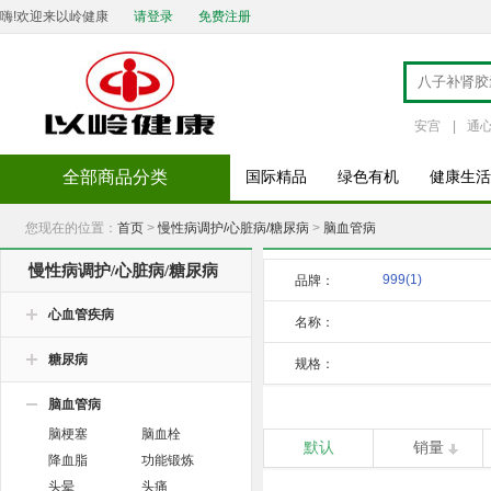
嗨!欢迎来以岭健康
请登录
免费注册
安宫
|
通
全部商品分类
国际精品
绿色有机
健康生活
您现在的位置：
首页
>
慢性病调护/心脏病/糖尿病
>
脑血管病
慢性病调护/心脏病/糖尿病
999
(1)
品牌：
心血管疾病
名称：
糖尿病
规格：
脑血管病
脑梗塞
脑血栓
默认
销量
降血脂
功能锻炼
头晕
头痛