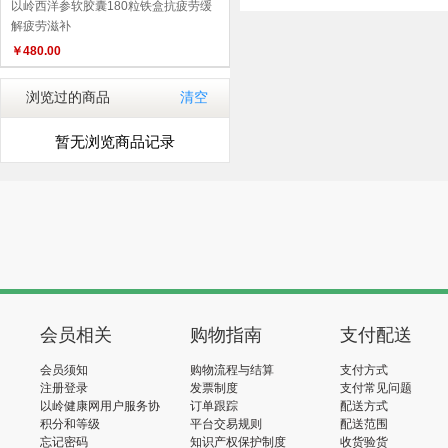
以岭西洋参软胶囊180粒铁盒抗疲劳缓
解疲劳滋补
￥
480.00
浏览过的商品
清空
暂无浏览商品记录
会员相关
购物指南
支付配送
会员须知
购物流程与结算
支付方式
注册登录
发票制度
支付常见问题
以岭健康网用户服务协
订单跟踪
配送方式
议
积分和等级
平台交易规则
配送范围
忘记密码
知识产权保护制度
收货验货