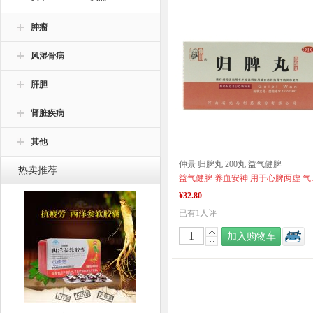
肿瘤
风湿骨病
肝胆
肾脏疾病
其他
仲景 归脾丸 200丸 益气健脾
热卖推荐
益气健脾 养血安神 
¥32.80
已有1人评
加入购物车