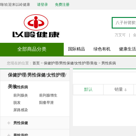
嗨!欢迎来以岭健康
请登录
免费注册
万艾可
|
全部商品分类
国际精品
绿色有机
健康生活
您现在的位置：
首页
>
保健护理/男性保健/女性护理/美妆
>
男性疾病
保健护理/男性保健/女性护理/
美妆
男性疾病
默认
销量
前列腺炎
前列腺增生
脱发
阳痿早泄
尿路感染
男性保健
男性洗护