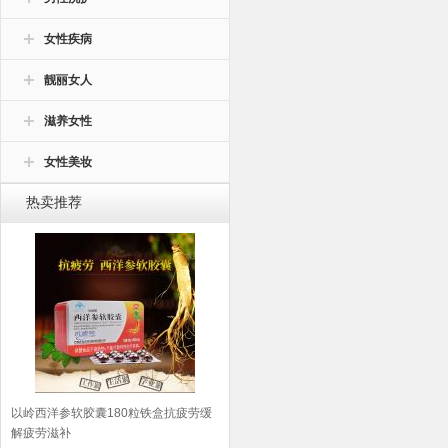
女性疾病
靓丽女人
滋养女性
女性美妆
热卖推荐
以岭西洋参软胶囊180粒铁盒抗疲劳缓
解疲劳滋补