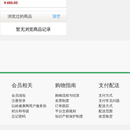
￥
480.00
浏览过的商品
清空
暂无浏览商品记录
会员相关
购物指南
支付配送
会员须知
购物流程与结算
支付方式
注册登录
发票制度
支付常见问题
以岭健康网用户服务协
订单跟踪
配送方式
议
积分和等级
平台交易规则
配送范围
忘记密码
知识产权保护制度
收货验货