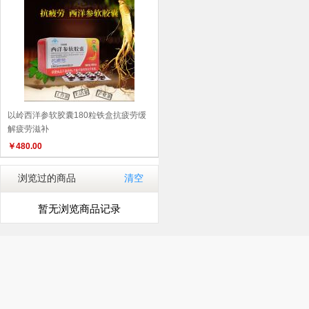
以岭西洋参软胶囊180粒铁盒抗疲劳缓
解疲劳滋补
￥
480.00
浏览过的商品
清空
暂无浏览商品记录