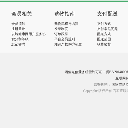
会员相关
购物指南
支付配送
会员须知
购物流程与结算
支付方式
注册登录
发票制度
支付常见问题
以岭健康网用户服务协
订单跟踪
配送方式
议
积分和等级
平台交易规则
配送范围
忘记密码
知识产权保护制度
收货验货
增值电信业务经营许可证：冀B2-20140006
互联网药
监管机构：
国家市场
Copyrights版权所有 