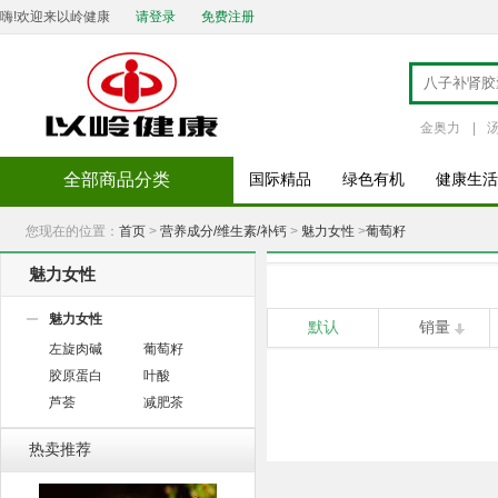
嗨!欢迎来以岭健康
请登录
免费注册
金奥力
|
全部商品分类
国际精品
绿色有机
健康生活
您现在的位置：
首页
>
营养成分/维生素/补钙
>
魅力女性
>
葡萄籽
魅力女性
魅力女性
默认
销量
左旋肉碱
葡萄籽
胶原蛋白
叶酸
芦荟
减肥茶
热卖推荐