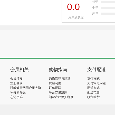
好评
0.0
中评
差评
用户满意度
会员相关
购物指南
支付配送
会员须知
购物流程与结算
支付方式
注册登录
发票制度
支付常见问题
以岭健康网用户服务协
订单跟踪
配送方式
议
积分和等级
平台交易规则
配送范围
忘记密码
知识产权保护制度
收货验货