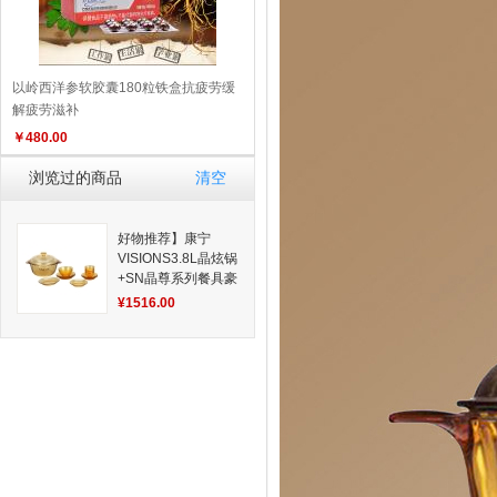
以岭西洋参软胶囊180粒铁盒抗疲劳缓
解疲劳滋补
￥
480.00
浏览过的商品
清空
好物推荐】康宁
VISIONS3.8L晶炫锅
+SN晶尊系列餐具豪
华14件套（彩盒）
¥1516.00
品质生活 厨具 换新
季 特惠促销】
手工
测量 具体以收到实
物为准