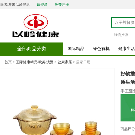
嗨!欢迎来以岭健康
请登录
免费注册
好物推荐
|
全部商品分类
国际精品
绿色有机
健康生活
首页
>
国际健康精品/欧美/澳洲
>
健康家居
> 居家日用
好物推
质生活
手工测
价
商品评分