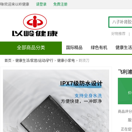
嗨!欢迎来以岭健康
请登录
免费注册
好物推荐
|
全部商品分类
国际精品
绿色有机
健康生活
首页
>
健康生活/家居/运动/驴行
>
健康小家电
> 剃须刀
飞利浦
价
商品评分
服
正在促