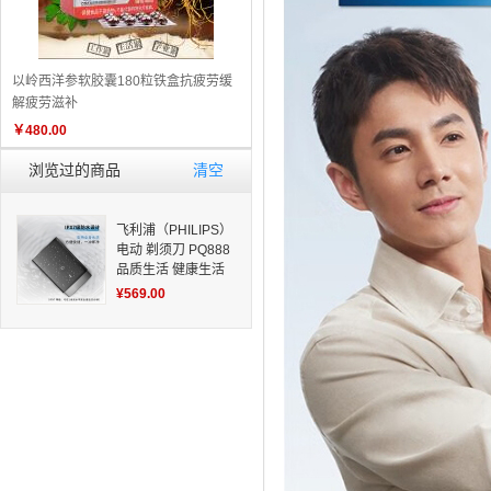
以岭西洋参软胶囊180粒铁盒抗疲劳缓
解疲劳滋补
￥
480.00
浏览过的商品
清空
飞利浦（PHILIPS）
电动 剃须刀 PQ888
品质生活 健康生活
家居
¥569.00