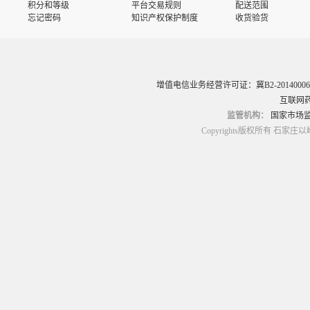
议
积分和等级
平台交易规则
配送范围
忘记密码
知识产权保护制度
收货验货
增值电信业务经营许可证：冀B2-20140006
互联网药
监管机构：
国家市场
Copyrights版权所有 