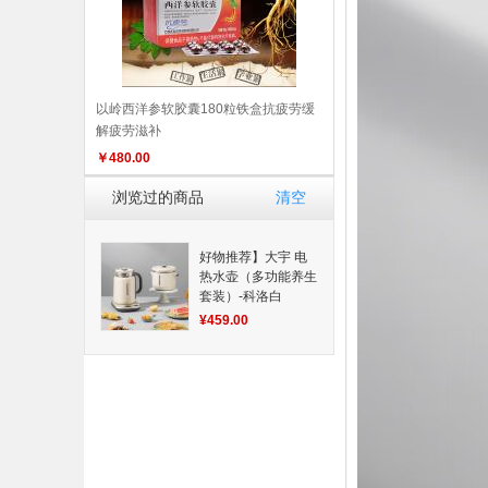
以岭西洋参软胶囊180粒铁盒抗疲劳缓
解疲劳滋补
￥
480.00
浏览过的商品
清空
好物推荐】大宇 电
热水壶（多功能养生
套装）-科洛白
DYYS-12Y18 水壶
¥459.00
电热水壶 品质生活
厨具 换新季 健康生
活家居
养生壶容量：
1.8L 电煮锅容量：
1.2L 产品清单：主
机/养生壶壶体/ 滤网/
养生壶盖子/电煮锅
锅体/电煮锅盖子/说