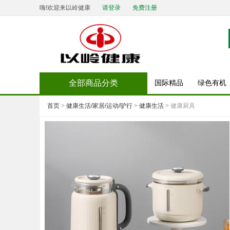
嗨!欢迎来以岭健康
请登录
免费注册
全部商品分类
国际精品
绿色有机
首页
>
健康生活/家居/运动/驴行
>
健康生活
> 健康厨具