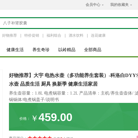
会员中心
我的收藏夹
好物推荐
|
特价促销
|
福利组合
|
酒水饮料
|
连花健康
健康生活
养生奇珍
以岭精品
全部商品
好物推荐】大宇 电热水壶（多功能养生套装）-科洛白DYYS-1
水壶 品质生活 厨具 换新季 健康生活家居
养生壶容量：1.8L 电煮锅容量：1.2L 产品清单：主机/养生壶壶体/ 
锅锅体/电煮锅盖子/说明书
459.00
￥
价格：