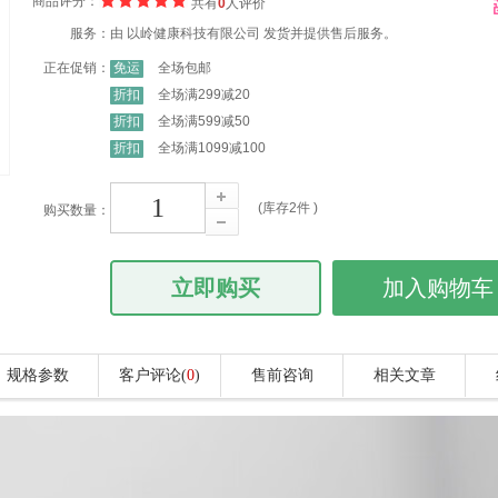
商品评分：
共有
0
人评价
服务：
由
以岭健康科技有限公司
发货并提供售后服务。
正在促销：
免运
全场包邮
折扣
全场满299减20
折扣
全场满599减50
折扣
全场满1099减100
(库存
2
件 )
购买数量：
立即购买
加入购物车
规格参数
客户评论(
0
)
售前咨询
相关文章