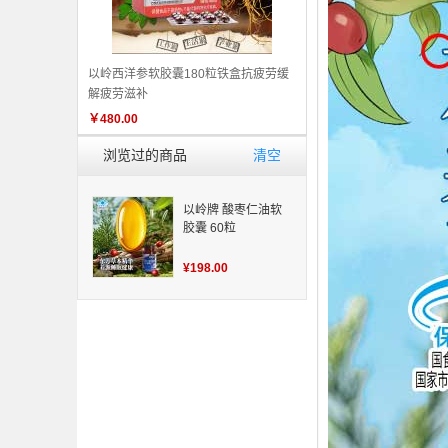
以岭西洋参软胶囊180粒铁盒抗疲劳缓
解疲劳滋补
￥
480.00
浏览过的商品
清空
以岭牌 酸枣仁油软
胶囊 60粒
¥198.00