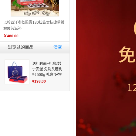
以岭西洋参软胶囊180粒铁盒抗疲劳缓
解疲劳滋补
￥
480.00
浏览过的商品
清空
送礼有面+礼盒装】
宁安堡 免洗头茬枸
杞 500g 礼盒 好物
推荐 特价促销
¥198.00