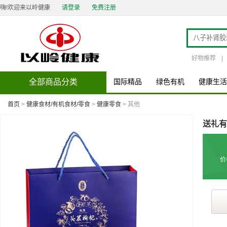
嗨!欢迎来以岭健康
请登录
免费注册
好物推荐
|
全部商品分类
国际精品
绿色有机
健康生活
首页
>
健康食材/有机食材/零食
>
健康零食
> 其他
送礼有
价