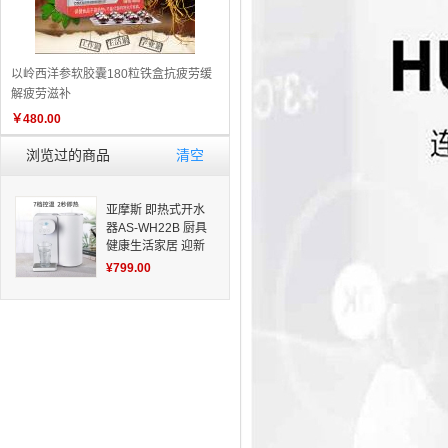
以岭西洋参软胶囊180粒铁盒抗疲劳缓
解疲劳滋补
￥
480.00
浏览过的商品
清空
亚摩斯 即热式开水
器AS-WH22B 厨具
健康生活家居 迎新
季
¥799.00