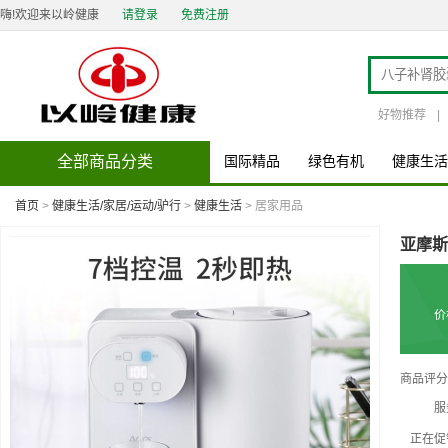
嗨!欢迎来以岭健康
请登录
免费注册
好物推荐
|
全部商品分类
国际精品
绿色有机
健康生活
首页
>
健康生活/家居/运动/驴行
>
健康生活
> 居家用品
亚摩斯
价
商品评分
服
正在促