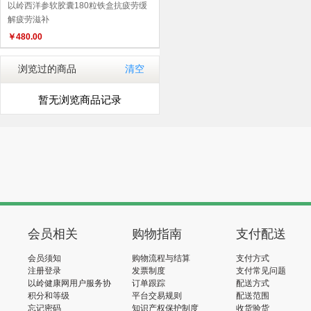
以岭西洋参软胶囊180粒铁盒抗疲劳缓
解疲劳滋补
￥
480.00
浏览过的商品
清空
暂无浏览商品记录
会员相关
购物指南
支付配送
会员须知
购物流程与结算
支付方式
注册登录
发票制度
支付常见问题
以岭健康网用户服务协
订单跟踪
配送方式
议
积分和等级
平台交易规则
配送范围
忘记密码
知识产权保护制度
收货验货