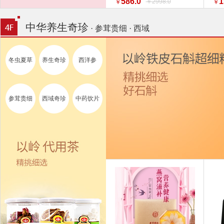
586.0
1
￥2998.0
￥
￥
特惠促销】】 家纺
换新
中华养生奇珍
· 参茸贵细 · 西域
冬虫夏草
养生奇珍
西洋参
参茸贵细
西域奇珍
中药饮片