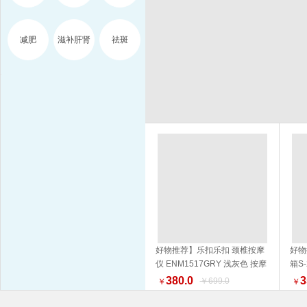
减肥
滋补肝肾
祛斑
好物推荐】乐扣乐扣 颈椎按摩
好物
仪 ENM1517GRY 浅灰色 按摩
箱S
加入购物车
器 品质生活 健康生活家居
NM
380.0
3
￥699.0
￥
￥
外