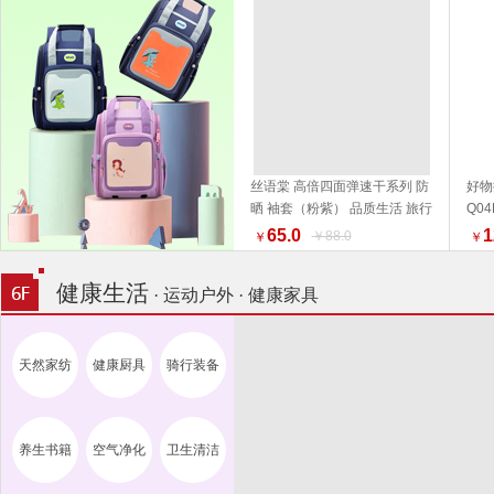
丝语棠 高倍四面弹速干系列 防
好物
晒 袖套（粉紫） 品质生活 旅行
Q0
加入购物车
户外
活家
65.0
1
￥88.0
￥
￥
健康生活
· 运动户外 · 健康家具
天然家纺
健康厨具
骑行装备
养生书籍
空气净化
卫生清洁