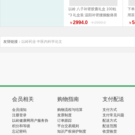
以岭 八子补肾胶囊礼盒 100粒
下单
*3 礼盒装 温阳补肾腰膝酸痛畏
用茶
加入购物车
寒 新旧包装随机发货
2994.0
5
￥2999.0
￥
￥
友情链接：
以岭药业
中医内科学论文
会员相关
购物指南
支付配送
会员须知
购物流程与结算
支付方式
注册登录
发票制度
支付常见问题
以岭健康网用户服务协
订单跟踪
配送方式
议
积分和等级
平台交易规则
配送范围
忘记密码
知识产权保护制度
收货验货