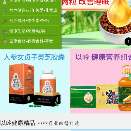
保健护理▪男性保健▪女性护
理
营养健康▪老年关爱▪儿童成
长
营养成分▪维生素▪补钙
健康生活▪家居▪运动
健康食材▪有机食材▪零食
1
以岭健康精品