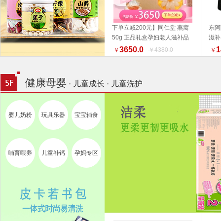
下单立减200元】同仁堂 燕窝
东阿
50g 正品礼盒孕妇老人滋补品
滋补
加入购物车
好物推荐 端午礼盒推荐
3650.0
1
￥4380.0
￥
￥
健康母婴
· 儿童成长 · 儿童洗护
婴儿奶粉
玩具乐器
宝宝辅食
哺育喂养
儿童补钙
孕妈专区