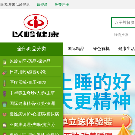
嗨!欢迎来以岭健康
请登录
免费注册
好物推荐
|
全部商品分类
国际精品
绿色有机
健康生活
以岭专区▪药品▪保健品
日常用药▪感冒▪消化
医疗器械▪血压▪血糖
中华养生奇珍▪人参▪虫草
国际健康精品▪欧美▪澳洲
慢性病调护▪心脏病▪糖尿病
亚健康调理▪失眠▪抗疲劳