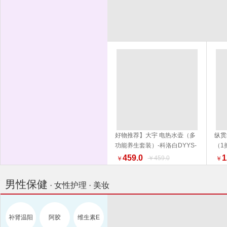
好物推荐】大宇 电热水壶（多
纵贯
功能养生套装）-科洛白DYYS-
（1
加入购物车
12Y18 水壶 电热水壶 品质生活
外 
459.0
1
￥459.0
￥
￥
厨具 换新季 健康生活家居
男性保健
· 女性护理 · 美妆
补肾温阳
阿胶
维生素E