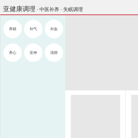
亚健康调理
· 中医补养 · 失眠调理
养精
补气
补血
养心
安神
清肺