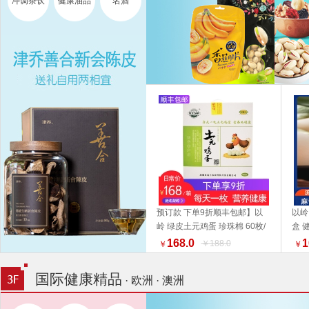
冲调茶饮
健康油品
名酒
预订款 下单9折顺丰包邮】以
以岭
岭 绿皮土元鸡蛋 珍珠棉 60枚/
盒 
加入购物车
箱【收到货之后尽快至冰箱贮
好物
168.0
1
￥188.0
￥
￥
存】福利组合 好物推荐礼盒推
荐
国际健康精品
· 欧洲 · 澳洲