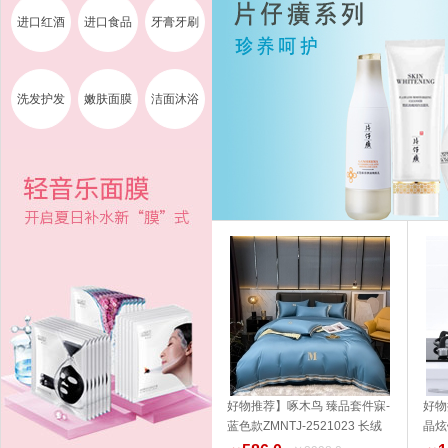
进口红酒
进口食品
牙膏牙刷
洗发护发
嫩肤面膜
洁面沐浴
好物推荐】啄木鸟 臻品套件寐-
好物
蓝色款ZMNTJ-2521023 长绒
晶炫
加入购物车
棉 家纺 品质生活 健康生活家居
14