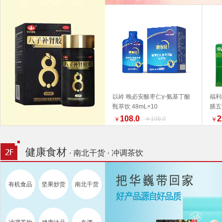
以岭 晚必安酸枣仁γ-氨基丁酸
福利
甄萃饮 48mL×10
膳五
加入购物车
产品
108.0
2
￥108.0
￥
￥
为准
荐 
健康食材
· 南北干货 · 冲调茶饮
有机食品
坚果炒货
南北干货