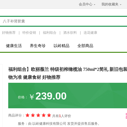
会员中心
我的收藏夹
好物推荐
|
特价促销
|
福利组合
|
酒水饮料
|
连花健康
健康生活
养生奇珍
以岭精品
全部商品
福利组合】欧丽薇兰 特级初榨橄榄油 750ml*2简礼 新旧包
物为准 健康食材 好物推荐
239.00
￥
价格：
商品评分：
共有
1
人评价
服务：
由
以岭健康科技有限公司
发货并提供售后服务。