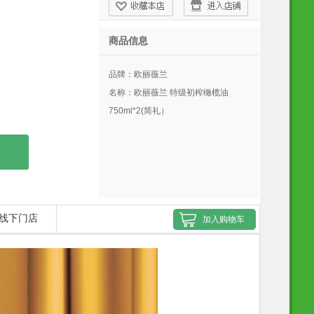
商品信息
品牌：
欧丽薇兰
名称：
欧丽薇兰 特级初榨橄榄油
750ml*2(简礼）
线下门店
加入购物车