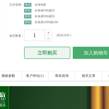
正在促销：
免运
全场包邮
折扣
全场满299减20
折扣
全场满599减50
折扣
全场满1099减100
(库存
10
件 )
购买数量：
立即购买
加入购物车
规格参数
客户评论(
1
)
售前咨询
相关文章