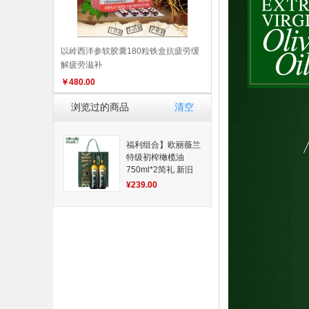
以岭西洋参软胶囊180粒铁盒抗疲劳缓
解疲劳滋补
￥
480.00
浏览过的商品
清空
福利组合】欧丽薇兰
特级初榨橄榄油
750ml*2简礼 新旧
包装更替 请以收到
¥239.00
实物为准 健康食材
好物推荐