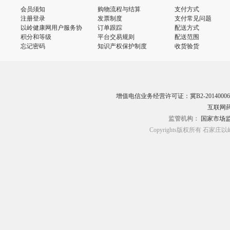
会员须知
购物流程与结算
支付方式
注册登录
发票制度
支付常见问题
以岭健康网用户服务协
订单跟踪
配送方式
议
积分和等级
平台交易规则
配送范围
忘记密码
知识产权保护制度
收货验货
增值电信业务经营许可证：冀B2-20140006
互联网药
监管机构：
国家市场
Copyrights版权所有 