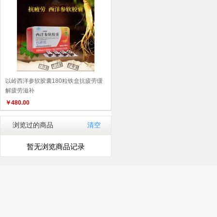
以岭西洋参软胶囊180粒铁盒抗疲劳缓
解疲劳滋补
￥
480.00
浏览过的商品
清空
暂无浏览商品记录