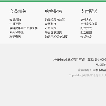
会员相关
购物指南
支付配送
会员须知
购物流程与结算
支付方式
注册登录
发票制度
支付常见问题
以岭健康网用户服务协
订单跟踪
配送方式
议
积分和等级
平台交易规则
配送范围
忘记密码
知识产权保护制度
收货验货
增值电信业务经营许可证：冀B2-20140006
互联网药
监管机构：
国家市场
Copyrights版权所有 