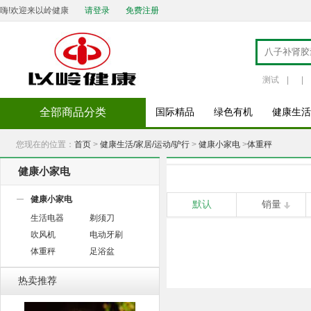
嗨!欢迎来以岭健康
请登录
免费注册
测试
|
|
全部商品分类
国际精品
绿色有机
健康生活
您现在的位置：
首页
>
健康生活/家居/运动/驴行
>
健康小家电
>
体重秤
健康小家电
健康小家电
默认
销量
生活电器
剃须刀
吹风机
电动牙刷
体重秤
足浴盆
热卖推荐