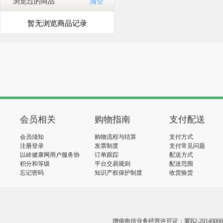
浏览过的商品
清空
暂无浏览商品记录
会员相关
购物指南
支付配送
会员须知
购物流程与结算
支付方式
注册登录
发票制度
支付常见问题
以岭健康网用户服务协
订单跟踪
配送方式
议
积分和等级
平台交易规则
配送范围
忘记密码
知识产权保护制度
收货验货
增值电信业务经营许可证：冀B2-20140006