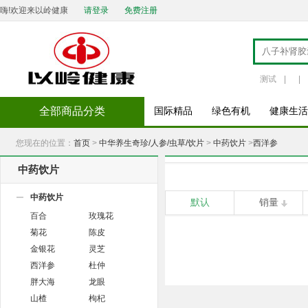
嗨!欢迎来以岭健康
请登录
免费注册
测试
|
|
全部商品分类
国际精品
绿色有机
健康生活
您现在的位置：
首页
>
中华养生奇珍/人参/虫草/饮片
>
中药饮片
>
西洋参
中药饮片
中药饮片
默认
销量
百合
玫瑰花
菊花
陈皮
金银花
灵芝
西洋参
杜仲
胖大海
龙眼
山楂
枸杞