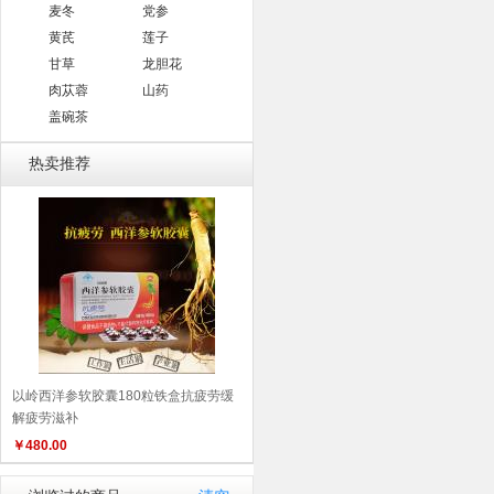
麦冬
党参
黄芪
莲子
甘草
龙胆花
肉苁蓉
山药
盖碗茶
热卖推荐
以岭西洋参软胶囊180粒铁盒抗疲劳缓
解疲劳滋补
￥
480.00