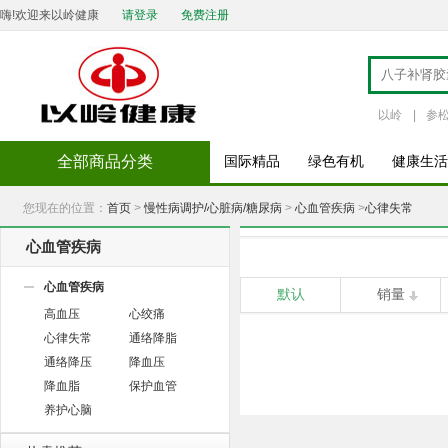
嗨!欢迎来以岭健康
请登录
免费注册
以岭
|
参
全部商品分类
国际精品
绿色有机
健康生活
您现在的位置：
首页
>
慢性病调护/心脏病/糖尿病
>
心血管疾病
>
心律失常
心血管疾病
心血管疾病
默认
销量
高血压
心绞痛
心律失常
通络降脂
通络降压
降血压
降血脂
保护血管
养护心脑