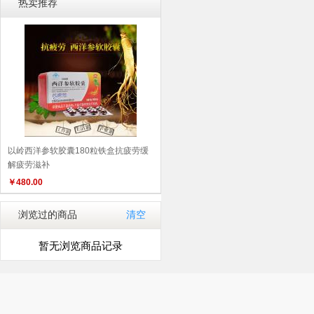
热卖推荐
以岭西洋参软胶囊180粒铁盒抗疲劳缓
解疲劳滋补
￥
480.00
浏览过的商品
清空
暂无浏览商品记录