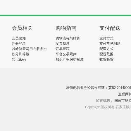
会员相关
购物指南
支付配送
会员须知
购物流程与结算
支付方式
注册登录
发票制度
支付常见问题
以岭健康网用户服务协
订单跟踪
配送方式
议
积分和等级
平台交易规则
配送范围
忘记密码
知识产权保护制度
收货验货
增值电信业务经营许可证：冀B2-20140006
互联网药
监管机构：
国家市场
Copyrights版权所有 