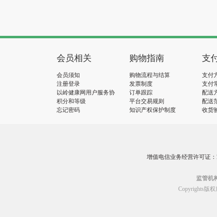
会员相关
购物指南
支
会员须知
购物流程与结算
支付
注册登录
发票制度
支付
以岭健康网用户服务协
订单跟踪
配送
议
积分和等级
平台交易规则
配送
忘记密码
知识产权保护制度
收货
增值电信业务经营许可证：冀B2
监管机
Copyrig