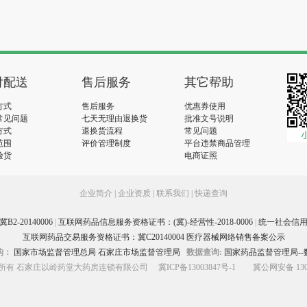
付配送
售后服务
其它帮助
方式
售后服务
优惠券使用
常见问题
七天无理由退换货
批准文号说明
方式
退换货流程
常见问题
范围
评价管理制度
平台违禁商品管理
验货
电商证照
企业简介
|
企业资质
|
联系我们
|
快递查询
-20140006
|
互联网药品信息服务资格证书：(冀)-经营性-2018-0006
|
统一社会信用代码
互联网药品交易服务资格证书：冀C20140004 医疗器械网络销售备案公示
构：
国家市场监督管理总局
石家庄市场监督管理局
数据查询:
国家药品监督管理局--
hts版权所有 石家庄以岭药堂大药房连锁有限公司
冀ICP备13003847号-1
冀公网安备 1301