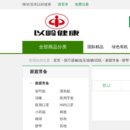
嗨!欢迎来以岭健康
请登录
免费注册
全部商品分类
国际精品
绿色有机
您现在的位置：
首页
>
医疗器械/血压/血糖/试纸
>
家庭常备
>
胶带
家庭常备
家庭常备
默认
创可贴
退热贴
消毒
医用手套
医用口罩
N95口罩
小药箱
棉签
棉球
纱布
胶带
其他