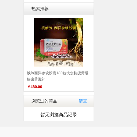
热卖推荐
以岭西洋参软胶囊180粒铁盒抗疲劳缓
解疲劳滋补
￥
480.00
浏览过的商品
清空
暂无浏览商品记录