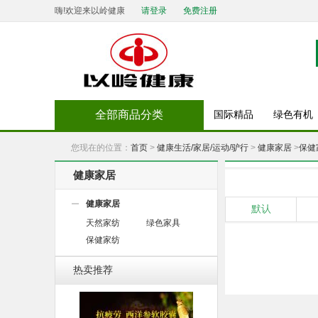
嗨!欢迎来以岭健康
请登录
免费注册
全部商品分类
国际精品
绿色有机
您现在的位置：
首页
>
健康生活/家居/运动/驴行
>
健康家居
>
保健
健康家居
健康家居
默认
天然家纺
绿色家具
保健家纺
热卖推荐