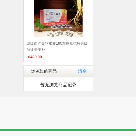
以岭西洋参软胶囊180粒铁盒抗疲劳缓
解疲劳滋补
￥
480.00
浏览过的商品
清空
暂无浏览商品记录