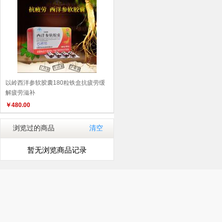
以岭西洋参软胶囊180粒铁盒抗疲劳缓
解疲劳滋补
￥
480.00
浏览过的商品
清空
暂无浏览商品记录