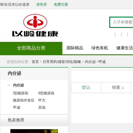
嗨!欢迎来以岭健康
请登录
免费注册
|
|
|
全部商品分类
国际精品
绿色有机
健康生活
您现在的位置：
首页
>
日常用药/感冒/消化/咳嗽
>
内分泌
>
甲减
内分泌
内分泌
默认
销量
I型糖尿病
II型糖尿病
糖尿病并发症
甲亢
甲减
其他
热卖推荐