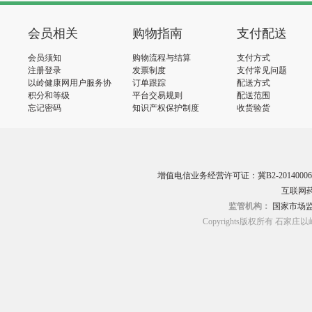
会员相关
购物指南
支付配送
会员须知
购物流程与结算
支付方式
注册登录
发票制度
支付常见问题
以岭健康网用户服务协
订单跟踪
配送方式
议
积分和等级
平台交易规则
配送范围
忘记密码
知识产权保护制度
收货验货
增值电信业务经营许可证：冀B2-20140006
互联网药
监管机构：
国家市场
Copyrights版权所有 