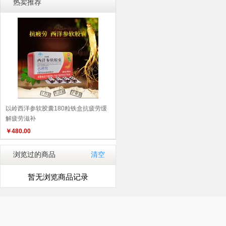
热卖推荐
以岭西洋参软胶囊180粒铁盒抗疲劳缓
解疲劳滋补
￥
480.00
浏览过的商品
清空
暂无浏览商品记录