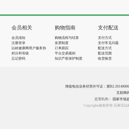
会员相关
购物指南
支付配送
会员须知
购物流程与结算
支付方式
注册登录
发票制度
支付常见问题
以岭健康网用户服务协
订单跟踪
配送方式
议
积分和等级
平台交易规则
配送范围
忘记密码
知识产权保护制度
收货验货
增值电信业务经营许可证：冀B2-20140006
互联网药
监管机构：
国家市场
Copyrights版权所有 