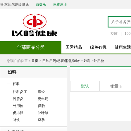
嗨!欢迎来以岭健康
请登录
免费注册
凝胶
|
100
全部商品分类
国际精品
绿色有机
健康生活
您现在的位置：
首页
>
日常用药/感冒/消化/咳嗽
>
妇科
>
外用栓
妇科
妇科
默认
销量
妇科炎症
痛经
乳腺炎
更年期
外用栓
保胎
促排卵
补叶酸
补铁
避孕