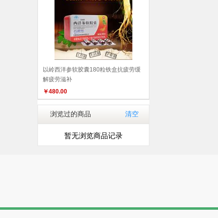
以岭西洋参软胶囊180粒铁盒抗疲劳缓
解疲劳滋补
￥
480.00
浏览过的商品
清空
暂无浏览商品记录