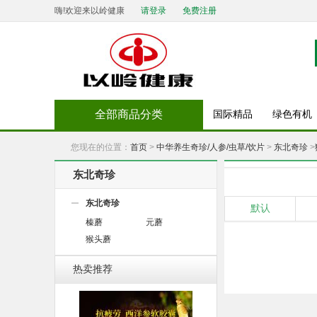
嗨!欢迎来以岭健康
请登录
免费注册
全部商品分类
国际精品
绿色有机
您现在的位置：
首页
>
中华养生奇珍/人参/虫草/饮片
>
东北奇珍
>
东北奇珍
东北奇珍
默认
榛蘑
元蘑
猴头蘑
热卖推荐