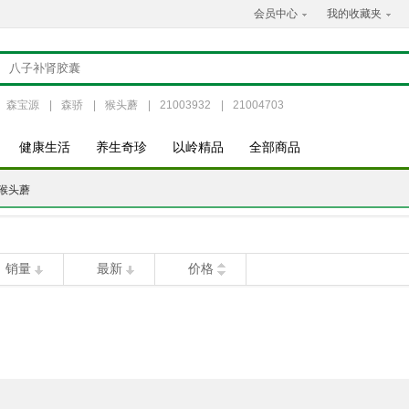
会员中心
我的收藏夹
森宝源
|
森骄
|
猴头蘑
|
21003932
|
21004703
健康生活
养生奇珍
以岭精品
全部商品
猴头蘑
销量
最新
价格