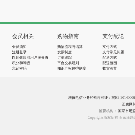
会员相关
购物指南
支付配送
会员须知
购物流程与结算
支付方式
注册登录
发票制度
支付常见问题
以岭健康网用户服务协
订单跟踪
配送方式
议
积分和等级
平台交易规则
配送范围
忘记密码
知识产权保护制度
收货验货
增值电信业务经营许可证：冀B2-20140006
互联网药
监管机构：
国家市场
Copyrights版权所有 