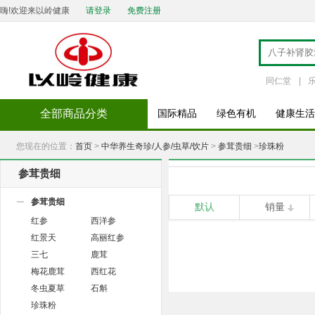
嗨!欢迎来以岭健康
请登录
免费注册
同仁堂
|
全部商品分类
国际精品
绿色有机
健康生活
您现在的位置：
首页
>
中华养生奇珍/人参/虫草/饮片
>
参茸贵细
>
珍珠粉
参茸贵细
参茸贵细
默认
销量
红参
西洋参
红景天
高丽红参
三七
鹿茸
梅花鹿茸
西红花
冬虫夏草
石斛
珍珠粉