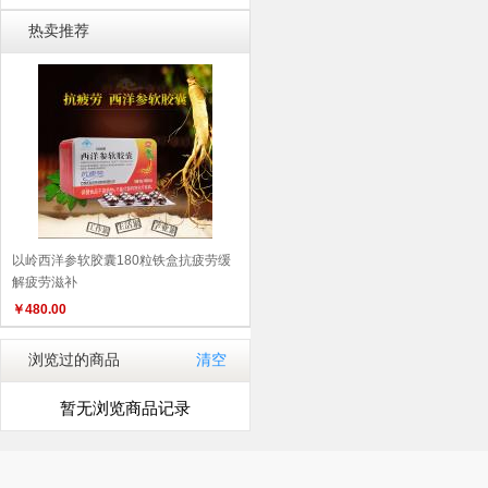
热卖推荐
以岭西洋参软胶囊180粒铁盒抗疲劳缓
解疲劳滋补
￥
480.00
浏览过的商品
清空
暂无浏览商品记录