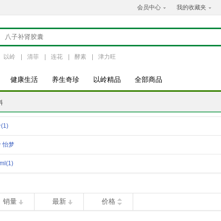
会员中心
我的收藏夹
以岭
|
清菲
|
连花
|
酵素
|
津力旺
健康生活
养生奇珍
以岭精品
全部商品
料
岭
(1)
 怡梦
0m
(1)
ml
(1)
销量
最新
价格