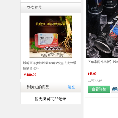
热卖推荐
以岭西洋参软胶囊180粒铁盒抗疲劳缓
解疲劳滋补
¥48.00
￥
480.00
已有3人评
浏览过的商品
清空
查看详情
暂无浏览商品记录