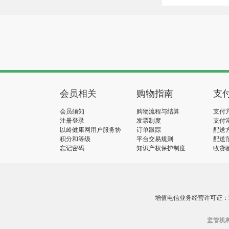
会员相关
购物指南
支
会员须知
购物流程与结算
支付
注册登录
发票制度
支付
以岭健康网用户服务协
订单跟踪
配送
议
积分和等级
平台交易规则
配送
忘记密码
知识产权保护制度
收货
增值电信业务经营许可证：冀B2
监管机