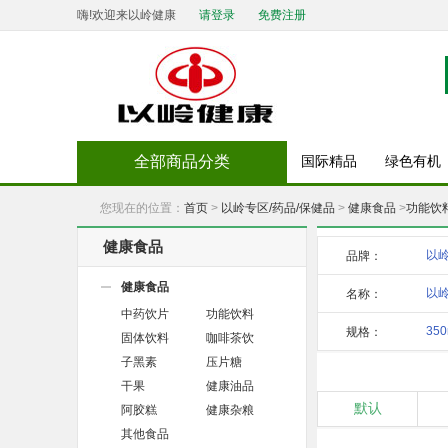
嗨!欢迎来以岭健康
请登录
免费注册
全部商品分类
国际精品
绿色有机
您现在的位置：
首页
>
以岭专区/药品/保健品
>
健康食品
>
功能饮
健康食品
以
品牌：
健康食品
以岭
名称：
中药饮片
功能饮料
35
350
规格：
固体饮料
咖啡茶饮
子黑素
压片糖
干果
健康油品
默认
阿胶糕
健康杂粮
其他食品