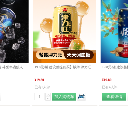
下单享两件85折】以岭 斗醒牛磺酸人参饮料250ml*8/箱
19.8元/罐 建议整提购买】以岭 津力旺 350ml/罐（一提12罐 ） 好物推荐
¥19.80
¥19.80
已有5人评
已有4人评
加入购物车
查看详情