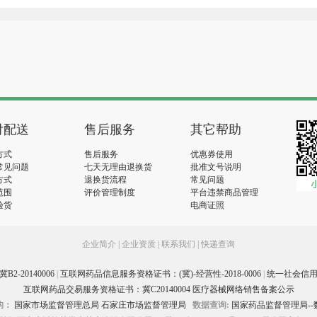
付配送
售后服务
其它帮助
方式
售后服务
优惠券使用
常见问题
七天无理由退换货
批准文号说明
方式
退换货流程
常见问题
范围
评价管理制度
平台违禁商品管理
验货
电商证照
企业简介
|
企业资质
|
联系我们
|
快递查询
-20140006
|
互联网药品信息服务资格证书：(冀)-经营性-2018-0006
|
统一社会信用代码
互联网药品交易服务资格证书：冀C20140004 医疗器械网络销售备案公示
构：
国家市场监督管理总局
石家庄市场监督管理局
数据查询:
国家药品监督管理局--