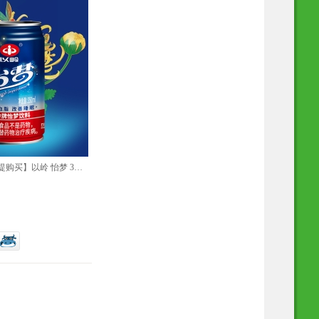
19.8元/罐 建议整提购买】以岭 怡梦 350ml/罐（一提12罐 ） 好物推荐