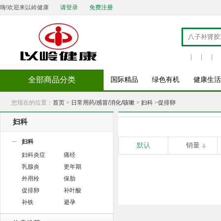
嗨!欢迎来以岭健康
请登录
免费注册
|
|
|
全部商品分类
国际精品
绿色有机
健康生活
您现在的位置：
首页
>
日常用药/感冒/消化/咳嗽
>
妇科
>
促排卵
妇科
妇科
默认
销量
妇科炎症
痛经
乳腺炎
更年期
外用栓
保胎
促排卵
补叶酸
补铁
避孕