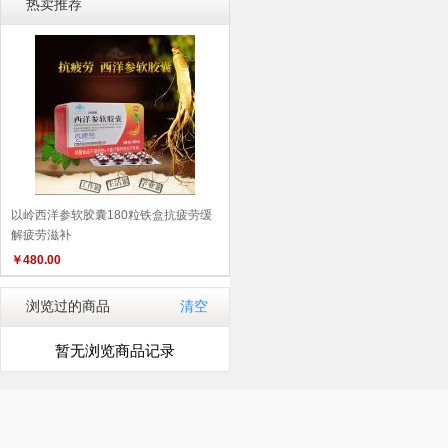
热卖推荐
以岭西洋参软胶囊180粒铁盒抗疲劳缓
解疲劳滋补
￥
480.00
浏览过的商品
清空
暂无浏览商品记录