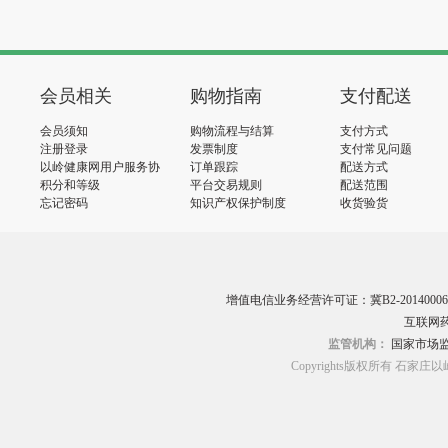
会员相关
购物指南
支付配送
会员须知
购物流程与结算
支付方式
注册登录
发票制度
支付常见问题
以岭健康网用户服务协
订单跟踪
配送方式
议
积分和等级
平台交易规则
配送范围
忘记密码
知识产权保护制度
收货验货
增值电信业务经营许可证：冀B2-20140006
互联网药
监管机构：
国家市场
Copyrights版权所有 