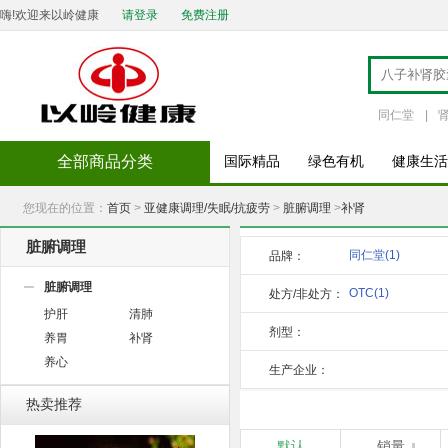
嗨!欢迎来以岭健康
请登录
免费注册
同仁堂
|
全部商品分类
国际精品
绿色有机
健康生活
您现在的位置：
首页
>
亚健康调理/失眠/抗疲劳
>
脏腑调理
>
补肾
脏腑调理
同仁堂
(1)
品牌：
脏腑调理
OTC
(1)
处方/非处方：
护肝
清肺
剂型：
养胃
补肾
养心
生产企业：
热卖推荐
默认
销量