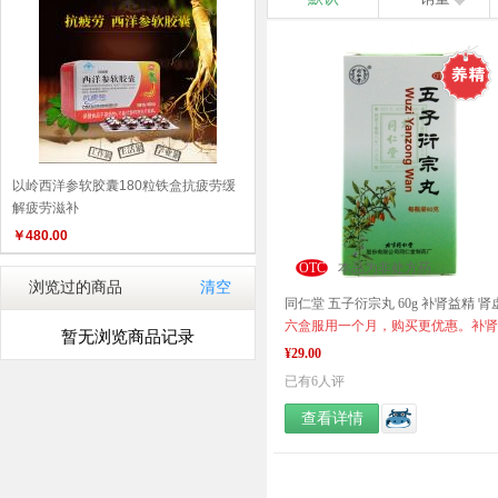
以岭西洋参软胶囊180粒铁盒抗疲劳缓
解疲劳滋补
￥
480.00
OTC
本品为非处方药
浏览过的商品
清空
暂无浏览商品记录
¥29.00
已有6人评
查看详情