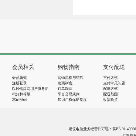
会员相关
购物指南
支付配送
会员须知
购物流程与结算
支付方式
注册登录
发票制度
支付常见问题
以岭健康网用户服务协
订单跟踪
配送方式
议
积分和等级
平台交易规则
配送范围
忘记密码
知识产权保护制度
收货验货
增值电信业务经营许可证：冀B2-20140006
互联网药