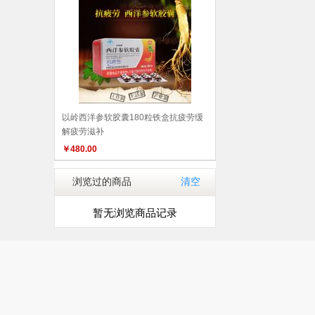
以岭西洋参软胶囊180粒铁盒抗疲劳缓
解疲劳滋补
￥
480.00
浏览过的商品
清空
暂无浏览商品记录