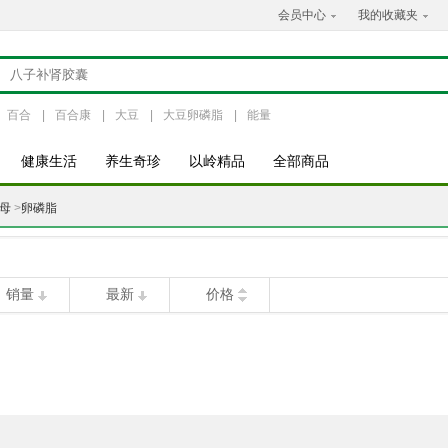
会员中心
我的收藏夹
百合
|
百合康
|
大豆
|
大豆卵磷脂
|
能量
健康生活
养生奇珍
以岭精品
全部商品
母
>
卵磷脂
销量
最新
价格