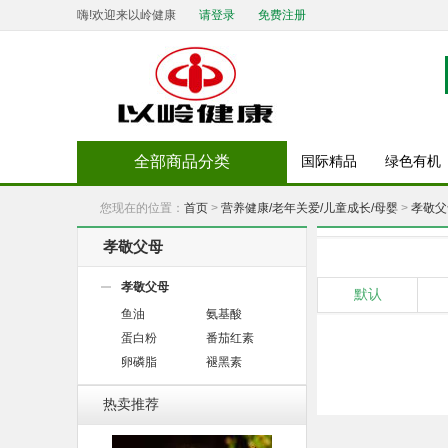
嗨!欢迎来以岭健康
请登录
免费注册
全部商品分类
国际精品
绿色有机
您现在的位置：
首页
>
营养健康/老年关爱/儿童成长/母婴
>
孝敬父
孝敬父母
孝敬父母
默认
鱼油
氨基酸
蛋白粉
番茄红素
卵磷脂
褪黑素
热卖推荐