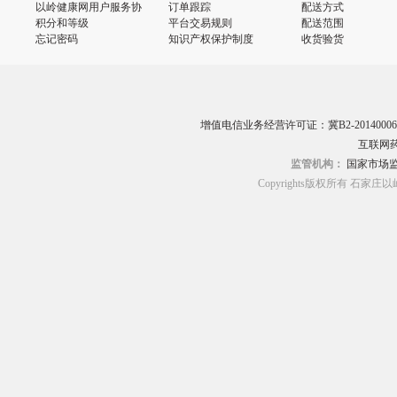
以岭健康网用户服务协
订单跟踪
配送方式
议
积分和等级
平台交易规则
配送范围
忘记密码
知识产权保护制度
收货验货
增值电信业务经营许可证：冀B2-20140006
互联网药
监管机构：
国家市场
Copyrights版权所有 