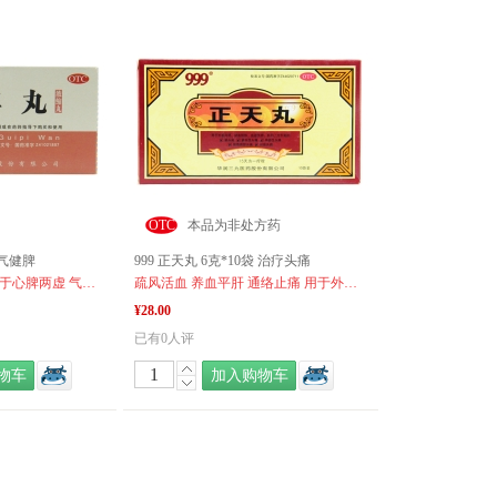
OTC
本品为非处方药
益气健脾
999 正天丸 6克*10袋 治疗头痛
益气健脾 养血安神 用于心脾两虚 气短心悸 失眠多梦 头昏头晕 肢倦乏力 食欲不振
疏风活血 养血平肝 通络止痛 用于外感风邪 瘀血阻络 血虚失养 肝阳上亢引起的偏 头痛 紧张性头痛 神经性头痛 颈椎病型头痛 经前头痛
¥28.00
已有0人评
物车
加入购物车