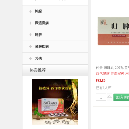
肿瘤
风湿骨病
肝胆
肾脏疾病
其他
仲景 归脾丸 200丸 
热卖推荐
¥32.80
已有1人评
加入购