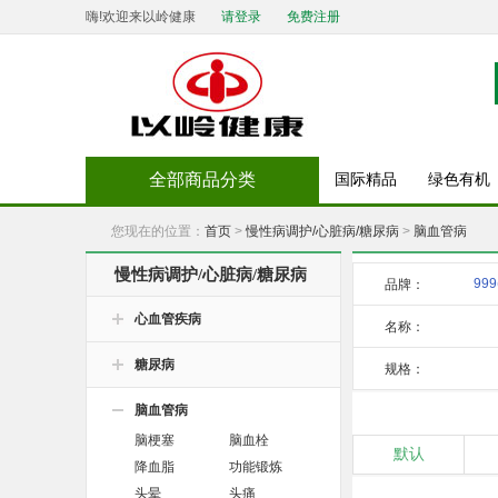
嗨!欢迎来以岭健康
请登录
免费注册
全部商品分类
国际精品
绿色有机
您现在的位置：
首页
>
慢性病调护/心脏病/糖尿病
>
脑血管病
慢性病调护/心脏病/糖尿病
999
品牌：
心血管疾病
名称：
糖尿病
规格：
脑血管病
脑梗塞
脑血栓
默认
降血脂
功能锻炼
头晕
头痛