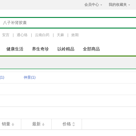
会员中心
我的收藏夹
安宫
|
通心络
|
云南白药
|
天麻
|
效期
健康生活
养生奇珍
以岭精品
全部商品
(1)
仲景
(1)
销量
最新
价格