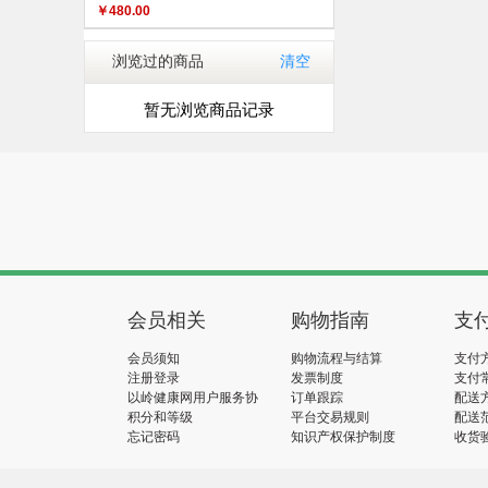
￥
480.00
浏览过的商品
清空
暂无浏览商品记录
会员相关
购物指南
支
会员须知
购物流程与结算
支付
注册登录
发票制度
支付
以岭健康网用户服务协
订单跟踪
配送
议
积分和等级
平台交易规则
配送
忘记密码
知识产权保护制度
收货