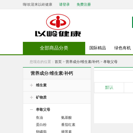
嗨!欢迎来以岭健康
请登录
免费注册
全部商品分类
国际精品
绿色有机
您现在的位置：
首页
>
营养成分/维生素/补钙
>
孝敬父母
营养成分/维生素/补钙
维生素
默认
矿物质
孝敬父母
鱼油
氨基酸
蛋白粉
番茄红素
卵磷脂
褪黑素