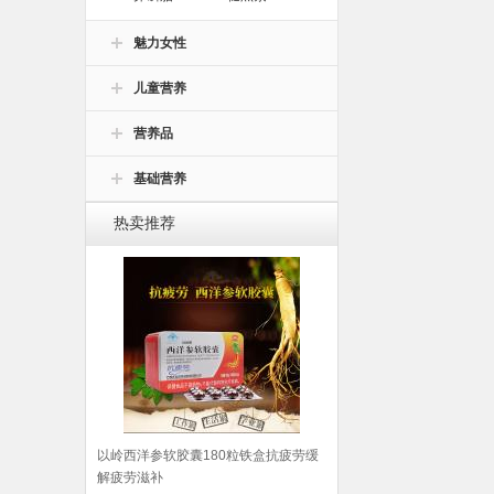
魅力女性
儿童营养
营养品
基础营养
热卖推荐
以岭西洋参软胶囊180粒铁盒抗疲劳缓
解疲劳滋补