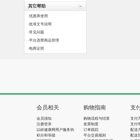
其它帮助
·优惠券使用
·批准文号说明
·常见问题
·平台违禁商品管理
·电商证照
会员相关
购物指南
支
会员须知
购物流程与结算
支付
注册登录
发票制度
支付
以岭健康网用户服务协
订单跟踪
配送
议
积分和等级
平台交易规则
配送