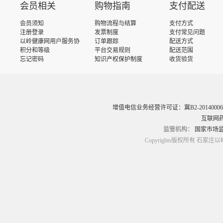
会员相关
购物指南
支付配送
会员须知
购物流程与结算
支付方式
注册登录
发票制度
支付常见问题
以岭健康网用户服务协
订单跟踪
配送方式
议
积分和等级
平台交易规则
配送范围
忘记密码
知识产权保护制度
收货验货
增值电信业务经营许可证：冀B2-20140006
互联网药
监管机构：
国家市场
Copyrights版权所有 