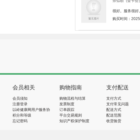
佘似順
(金卡会
很好。服务很好
购买时间：2025-05
会员相关
购物指南
支付配送
会员须知
购物流程与结算
支付方式
注册登录
发票制度
支付常见问题
以岭健康网用户服务协
订单跟踪
配送方式
议
积分和等级
平台交易规则
配送范围
忘记密码
知识产权保护制度
收货验货