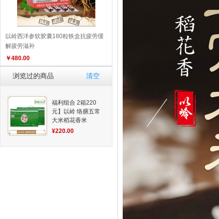
以岭西洋参软胶囊180粒铁盒抗疲劳缓
解疲劳滋补
￥
480.00
浏览过的商品
清空
福利组合 2箱220
元】以岭 络膳五常
大米稻花香米
5KG*2盒 产品新旧
¥220.00
包装更替 以实物包
装为准 品质生活 福
利产品 好物推荐 推
荐